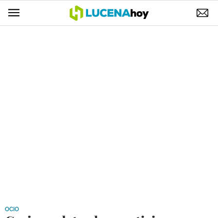
POLÍTICA
AYUNTAMIENTO
ELECCIONES
SUCESOS
ECONOMÍA
DESARROLLO LOCAL
LUCENA EMPRESAS
OCIO
COFRADÍAS
OCIO