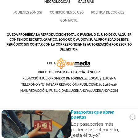
NECROLÓGICAS
GALERÍAS
¿QUIÉNES SOMOS?
CONDICIONES DE USO
POLÍTICA DE COOKIES
CONTACTO
QUEDA PROHIBIDA LA REPRODUCCION TOTAL O PARCIAL O EL USO DE CUALQUIER
CONTENIDO ESCRITO, GRÁFICO, SONORO O AUDIOVISUAL PROPIEDAD DE ESTE
PERIÓDICO SIN CONTAR CON LA CORRESPONDIENTE AUTORIZACIÓN POR ESCRITO
DEL EDITOR.
EDITA:
DIRECTOR:
JOSÉ MARÍA GARCÍA SÁNCHEZ
REDACCIÓN:
JULIO ROMERO DE TORRES, 21. LOCAL 5. LUCENA
TELÉFONO Y WHATSAPP REDACCIÓN/PUBLICIDAD:
676 286 936
MAIL REDACCIÓN/PUBLICIDAD:
LUCENAHOY@LUCENAHOY.COM
Pasaportes que abren
puertas
Los pasaportes más
poderosos del mundo,
¿está el tuyo?