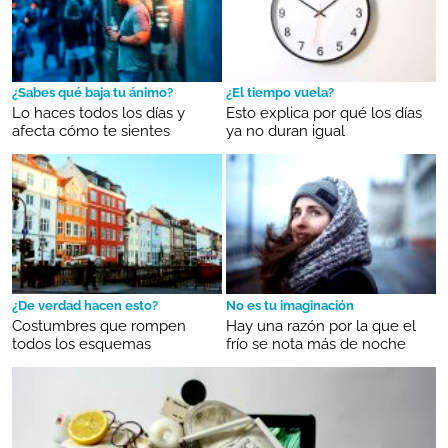
¿Sabes qué baja tu ánimo?
¿El tiempo vuela?
Lo haces todos los días y
Esto explica por qué los días
afecta cómo te sientes
ya no duran igual
¿De verdad hacen esto?
No es tu imaginación
Costumbres que rompen
Hay una razón por la que el
todos los esquemas
frío se nota más de noche