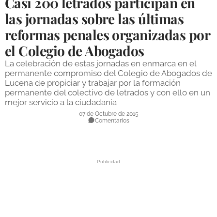
Casi 200 letrados participan en
DEPORTES
las jornadas sobre las últimas
reformas penales organizadas por
COMPETICIONES
el Colegio de Abogados
DEPORTE BASE
La celebración de estas jornadas en enmarca en el
OPINIÓN
permanente compromiso del Colegio de Abogados de
Lucena de propiciar y trabajar por la formación
VENTANA CIUDADANA
permanente del colectivo de letrados y con ello en un
mejor servicio a la ciudadanía
CÓRDOBA
07 de Octubre de 2015
Comentarios
PROVINCIA
SUBBÉTICA HOY
SALUD
OBRAS
NECROLÓGICAS