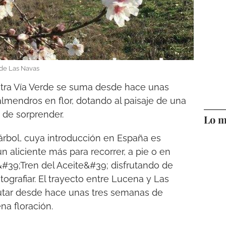
 de Las Navas
stra Vía Verde se suma desde hace unas
lmendros en flor, dotando al paisaje de una
 de sorprender.
Lo m
e árbol, cuya introducción en España es
un aliciente más para recorrer, a pie o en
l &#39;Tren del Aceite&#39; disfrutando de
ografiar. El trayecto entre Lucena y Las
frutar desde hace unas tres semanas de
na floración.