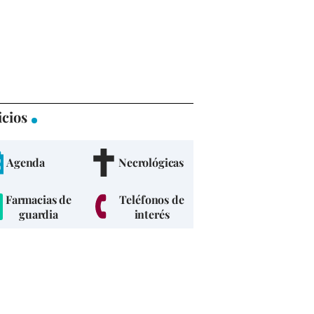
icios
Agenda
Necrológicas
Farmacias de
Teléfonos de
guardia
interés