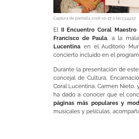
Captura de pantalla 2018-10-17 a las 13.44.57
El
II Encuentro Coral Maestro 
Francisco de Paula
, a la ma
Lucentina
en el Auditorio Mun
concierto incluido en el progra
Durante la presentación de est
concejal de Cultura, Encarnaci
Coral Lucentina, Carmen Nieto, y 
ha dado a conocer que el conc
páginas más populares y mod
musicales y películas, acompañad