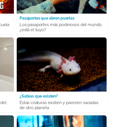
Pasaportes que abren puertas
cuela
Los pasaportes más poderosos del mundo,
¿está el tuyo?
¿Sabías que existen?
 del
Estas criaturas existen y parecen sacadas
de otro planeta