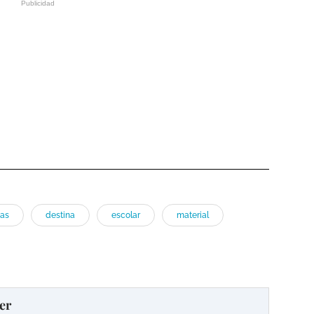
ias
destina
escolar
material
er