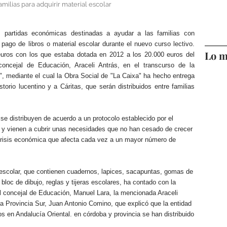
milias para adquirir material escolar
 partidas económicas destinadas a ayudar a las familias con
ago de libros o material escolar durante el nuevo curso lectivo.
Lo m
 euros con los que estaba dotada en 2012 a los 20.000 euros del
 concejal de Educación, Araceli Antrás, en el transcurso de la
a", mediante el cual la Obra Social de "La Caixa" ha hecho entrega
torio lucentino y a Cáritas, que serán distribuidos entre familias
se distribuyen de acuerdo a un protocolo establecido por el
 y vienen a cubrir unas necesidades que no han cesado de crecer
crisis económica que afecta cada vez a un mayor número de
 escolar, que contienen cuadernos, lapices, sacapuntas, gomas de
 bloc de dibujo, reglas y tijeras escolares, ha contado con la
l concejal de Educación, Manuel Lara, la mencionada Araceli
ba Provincia Sur, Juan Antonio Comino, que explicó que la entidad
s en Andalucía Oriental. en córdoba y provincia se han distribuido