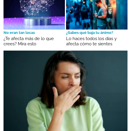
No eran tan locas
¿Sabes qué baja tu ánimo?
¿Te afecta más de lo que
Lo haces todos los días y
crees? Mira esto
afecta cómo te sientes