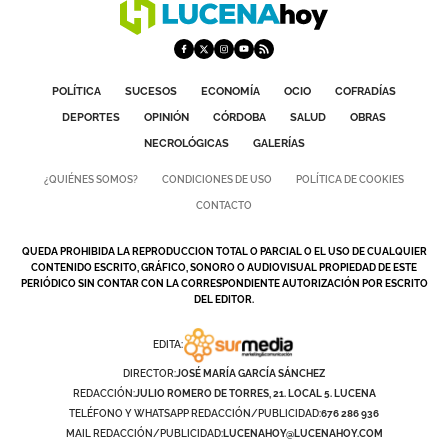
POLÍTICA
SUCESOS
ECONOMÍA
OCIO
COFRADÍAS
DEPORTES
OPINIÓN
CÓRDOBA
SALUD
OBRAS
NECROLÓGICAS
GALERÍAS
¿QUIÉNES SOMOS?
CONDICIONES DE USO
POLÍTICA DE COOKIES
CONTACTO
QUEDA PROHIBIDA LA REPRODUCCION TOTAL O PARCIAL O EL USO DE CUALQUIER
CONTENIDO ESCRITO, GRÁFICO, SONORO O AUDIOVISUAL PROPIEDAD DE ESTE
PERIÓDICO SIN CONTAR CON LA CORRESPONDIENTE AUTORIZACIÓN POR ESCRITO
DEL EDITOR.
EDITA:
DIRECTOR:
JOSÉ MARÍA GARCÍA SÁNCHEZ
REDACCIÓN:
JULIO ROMERO DE TORRES, 21. LOCAL 5. LUCENA
TELÉFONO Y WHATSAPP REDACCIÓN/PUBLICIDAD:
676 286 936
MAIL REDACCIÓN/PUBLICIDAD:
LUCENAHOY@LUCENAHOY.COM