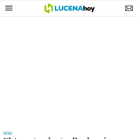
POLÍTICA
AYUNTAMIENTO
ELECCIONES
SUCESOS
ECONOMÍA
DESARROLLO LOCAL
LUCENA EMPRESAS
OCIO
COFRADÍAS
OCIO