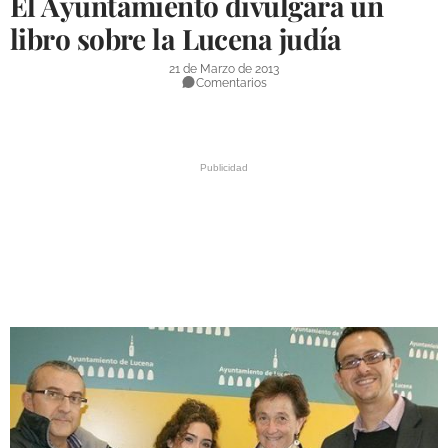
El Ayuntamiento divulgará un
DEPORTES
libro sobre la Lucena judía
COMPETICIONES
21 de Marzo de 2013
Comentarios
DEPORTE BASE
OPINIÓN
VENTANA CIUDADANA
CÓRDOBA
PROVINCIA
SUBBÉTICA HOY
SALUD
OBRAS
NECROLÓGICAS