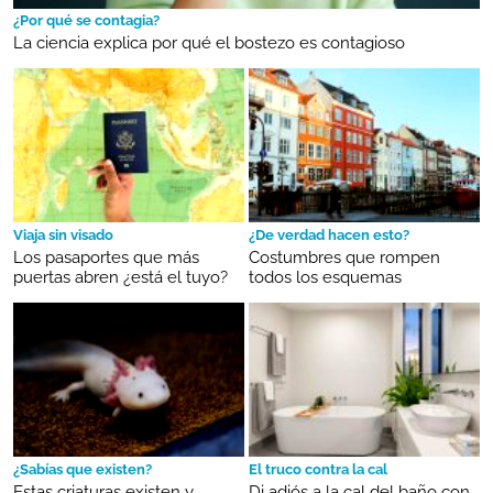
¿Por qué se contagia?
La ciencia explica por qué el bostezo es contagioso
Viaja sin visado
¿De verdad hacen esto?
Los pasaportes que más
Costumbres que rompen
puertas abren ¿está el tuyo?
todos los esquemas
¿Sabías que existen?
El truco contra la cal
Estas criaturas existen y
Di adiós a la cal del baño con