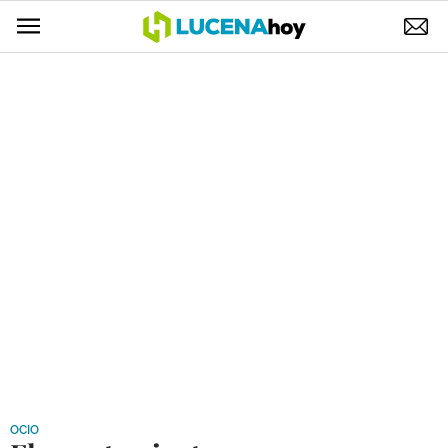
POLÍTICA
AYUNTAMIENTO
ELECCIONES
SUCESOS
ECONOMÍA
DESARROLLO LOCAL
LUCENA EMPRESAS
OCIO
COFRADÍAS
OCIO