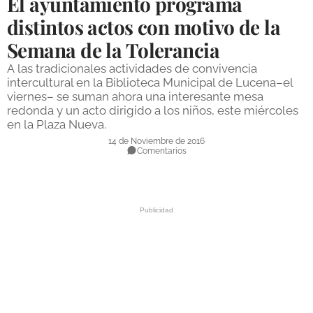
El ayuntamiento programa
DEPORTES
distintos actos con motivo de la
Semana de la Tolerancia
COMPETICIONES
A las tradicionales actividades de convivencia
DEPORTE BASE
intercultural en la Biblioteca Municipal de Lucena–el
viernes– se suman ahora una interesante mesa
OPINIÓN
redonda y un acto dirigido a los niños, este miércoles
en la Plaza Nueva.
VENTANA CIUDADANA
14 de Noviembre de 2016
Comentarios
CÓRDOBA
PROVINCIA
SUBBÉTICA HOY
SALUD
OBRAS
NECROLÓGICAS