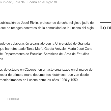
unidad judía de Lucena en el siglo XI
blicación de Josef Rivlin, profesor de derecho religioso judío de
Lo m
la que se recogen contratos de la comunidad de la Lucena del siglo
.
cuerdo de colaboración alcanzado con la Universidad de Granada
 que han efectuado Tania María García Arévalo, María José Cano
l Departamento de Estudios Semíticos del Área de Estudios
da.
mes de octubre en Cáceres, en un acto organizado en el marco de
onocer de primera mano documentos históricos, que van desde
imonio firmados en Lucena entre los años 1020 y 1050.