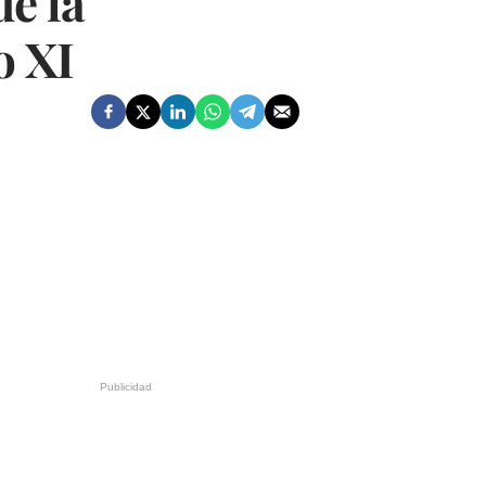
e la
o XI