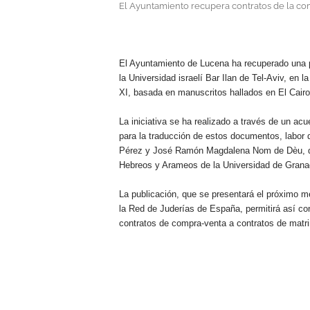
El Ayuntamiento recupera contratos de la com
.
El Ayuntamiento de Lucena ha recuperado una pu
la Universidad israelí Bar Ilan de Tel-Aviv, en 
XI, basada en manuscritos hallados en El Cairo
La iniciativa se ha realizado a través de un a
para la traducción de estos documentos, labor
Pérez y José Ramón Magdalena Nom de Dèu, de
Hebreos y Arameos de la Universidad de Grana
La publicación, que se presentará el próximo 
la Red de Juderías de España, permitirá así c
contratos de compra-venta a contratos de matr