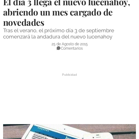
El día 3 llega el nuevo lucenahoy,
DEPORTES
abriendo un mes cargado de
novedades
COMPETICIONES
Tras el verano, el próximo día 3 de septiembre
DEPORTE BASE
comenzará la andadura del nuevo lucenahoy
OPINIÓN
25 de Agosto de 2015
Comentarios
VENTANA CIUDADANA
CÓRDOBA
PROVINCIA
SUBBÉTICA HOY
SALUD
OBRAS
NECROLÓGICAS