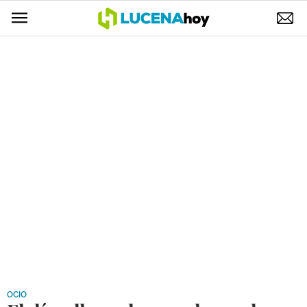
POLÍTICA
AYUNTAMIENTO
ELECCIONES
SUCESOS
ECONOMÍA
DESARROLLO LOCAL
LUCENA EMPRESAS
OCIO
COFRADÍAS
OCIO