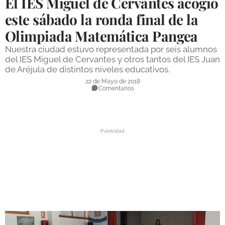
El IES Miguel de Cervantes acogió
DEPORTES
este sábado la ronda final de la
Olimpiada Matemática Pangea
COMPETICIONES
Nuestra ciudad estuvo representada por seis alumnos
DEPORTE BASE
del IES Miguel de Cervantes y otros tantos del IES Juan
de Aréjula de distintos niveles educativos.
OPINIÓN
22 de Mayo de 2018
Comentarios
VENTANA CIUDADANA
CÓRDOBA
PROVINCIA
SUBBÉTICA HOY
SALUD
OBRAS
NECROLÓGICAS