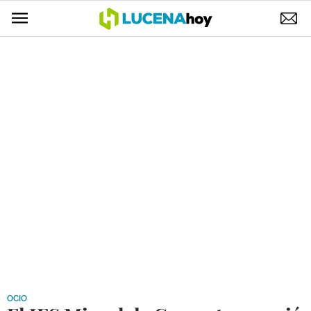
POLÍTICA
AYUNTAMIENTO
ELECCIONES
SUCESOS
ECONOMÍA
DESARROLLO LOCAL
LUCENA EMPRESAS
OCIO
COFRADÍAS
OCIO