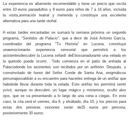
La experiencia es altamente recomendable y tiene un precio que oscila
entre 10 euros paraadultos y 8 euros para niños de 7 a 16 años, incluida
la visita,animación teatral y merienda y constituye una excelente
alternativa para una tarde otoñal.
A estas tardes encantadas se sumará la semana próxima un segundo
programa,
"Sentidos de Palacio"
,
que a decir de José Antonio García,
coordinador del programa "Tu Historia" en Lucena, constituye
unaemocionante experiencia sensorial que permitirá a los
asistentesdescubrir la Lucena sefardí deEliossanadurante una velada en
la quetodo puede ocurrir... Todo comienza en el patio de entrada al
Palaciodonde los asistentes son recibidos por un anfitrión. Después, y
comoinvitado de honor del Señor Conde de Santa Ana, enigmáticos
personajessaldrán a su encuentro para hacerles entrega de un antifaz que
habránde llevar durante toda la velada. Este antifaz les permitirá sentir
yvivir, aunque no descubrir, un lugar mágico y misterioso, oculto alos
ojos, que se va presentando a lo largo de una cena a ciegas. En este
caso, la cita será el viernes, día 9, y elsábado, día 10, y los precios para
estas dos primeras sesiones serán de25 euros por persona,
posteriormente 30 euros.
.
.