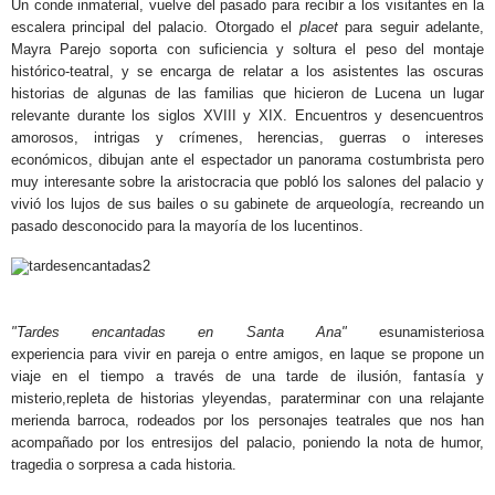
Un conde inmaterial, vuelve del pasado para recibir a los visitantes en la
escalera principal del palacio. Otorgado el
placet
para seguir adelante,
Mayra Parejo soporta con suficiencia y soltura el peso del montaje
histórico-teatral, y se encarga de relatar a los asistentes las oscuras
historias de algunas de las familias que hicieron de Lucena un lugar
relevante durante los siglos XVIII y XIX. Encuentros y desencuentros
amorosos, intrigas y crímenes, herencias, guerras o intereses
económicos, dibujan ante el espectador un panorama costumbrista pero
muy interesante sobre la aristocracia que pobló los salones del palacio y
vivió los lujos de sus bailes o su gabinete de arqueología, recreando un
pasado desconocido para la mayoría de los lucentinos.
.
.
"Tardes encantadas en Santa Ana"
esunamisteriosa
experiencia para vivir en pareja o entre amigos, en laque se propone un
viaje en el tiempo a través de una tarde de ilusión, fantasía y
misterio,repleta de historias yleyendas, paraterminar con una relajante
merienda barroca, rodeados por los personajes teatrales que nos han
acompañado por los entresijos del palacio, poniendo la nota de humor,
tragedia o sorpresa a cada historia.