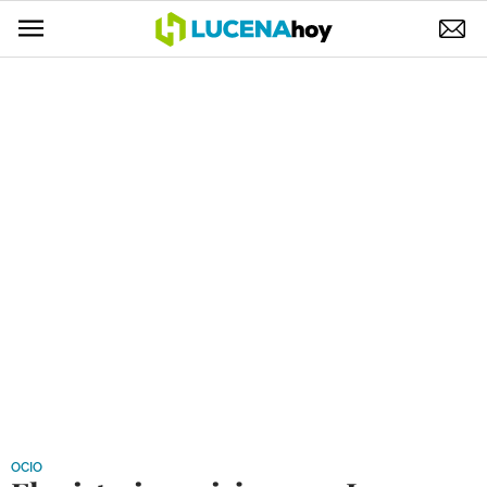
POLÍTICA
AYUNTAMIENTO
ELECCIONES
SUCESOS
ECONOMÍA
DESARROLLO LOCAL
LUCENA EMPRESAS
OCIO
COFRADÍAS
OCIO