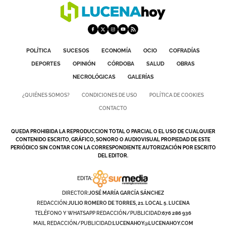
POLÍTICA
SUCESOS
ECONOMÍA
OCIO
COFRADÍAS
DEPORTES
OPINIÓN
CÓRDOBA
SALUD
OBRAS
NECROLÓGICAS
GALERÍAS
¿QUIÉNES SOMOS?
CONDICIONES DE USO
POLÍTICA DE COOKIES
CONTACTO
QUEDA PROHIBIDA LA REPRODUCCION TOTAL O PARCIAL O EL USO DE CUALQUIER
CONTENIDO ESCRITO, GRÁFICO, SONORO O AUDIOVISUAL PROPIEDAD DE ESTE
PERIÓDICO SIN CONTAR CON LA CORRESPONDIENTE AUTORIZACIÓN POR ESCRITO
DEL EDITOR.
EDITA:
DIRECTOR:
JOSÉ MARÍA GARCÍA SÁNCHEZ
REDACCIÓN:
JULIO ROMERO DE TORRES, 21. LOCAL 5. LUCENA
TELÉFONO Y WHATSAPP REDACCIÓN/PUBLICIDAD:
676 286 936
MAIL REDACCIÓN/PUBLICIDAD:
LUCENAHOY@LUCENAHOY.COM