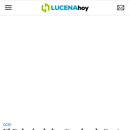
POLÍTICA
AYUNTAMIENTO
ELECCIONES
SUCESOS
ECONOMÍA
DESARROLLO LOCAL
LUCENA EMPRESAS
OCIO
COFRADÍAS
OCIO