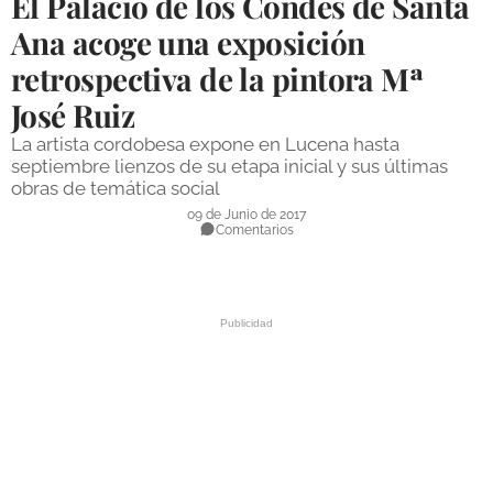
El Palacio de los Condes de Santa
DEPORTES
Ana acoge una exposición
retrospectiva de la pintora Mª
COMPETICIONES
José Ruiz
DEPORTE BASE
La artista cordobesa expone en Lucena hasta
OPINIÓN
septiembre lienzos de su etapa inicial y sus últimas
obras de temática social
VENTANA CIUDADANA
09 de Junio de 2017
Comentarios
CÓRDOBA
PROVINCIA
SUBBÉTICA HOY
SALUD
OBRAS
NECROLÓGICAS