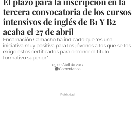
El plazo para la inscripción en la
DEPORTES
tercera convocatoria de los cursos
intensivos de inglés de B1 Y B2
COMPETICIONES
acaba el 27 de abril
DEPORTE BASE
Encarnación Camacho ha indicado que "es una
OPINIÓN
iniciativa muy positiva para los jóvenes a los que se les
exige estos certificados para obtener el titulo
VENTANA CIUDADANA
formativo superior"
05 de Abril de 2017
CÓRDOBA
Comentarios
PROVINCIA
SUBBÉTICA HOY
SALUD
OBRAS
NECROLÓGICAS