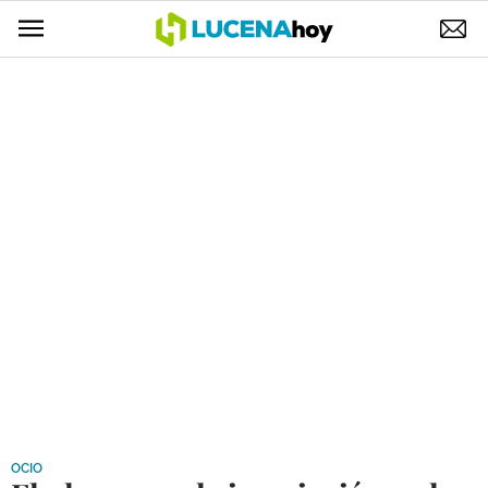
POLÍTICA
AYUNTAMIENTO
ELECCIONES
SUCESOS
ECONOMÍA
DESARROLLO LOCAL
LUCENA EMPRESAS
OCIO
COFRADÍAS
OCIO