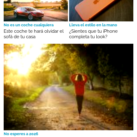
No es un coche cualquiera
Lleva el estilo en la mano
Este coche te hará olvidar el
¿Sientes que tu iPhone
sofá de tu casa
completa tu look?
No esperes a 2026