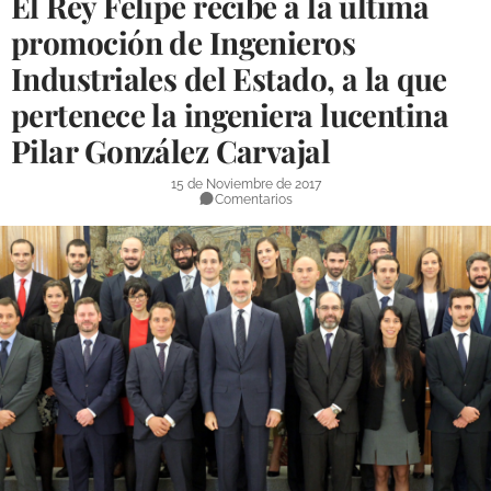
El Rey Felipe recibe a la última
DEPORTES
promoción de Ingenieros
Industriales del Estado, a la que
COMPETICIONES
pertenece la ingeniera lucentina
DEPORTE BASE
Pilar González Carvajal
OPINIÓN
15 de Noviembre de 2017
VENTANA CIUDADANA
Comentarios
CÓRDOBA
PROVINCIA
SUBBÉTICA HOY
SALUD
OBRAS
NECROLÓGICAS