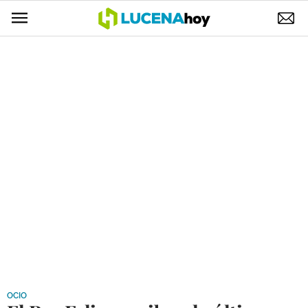
POLÍTICA
AYUNTAMIENTO
ELECCIONES
SUCESOS
ECONOMÍA
DESARROLLO LOCAL
LUCENA EMPRESAS
OCIO
COFRADÍAS
OCIO