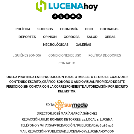
POLÍTICA
SUCESOS
ECONOMÍA
OCIO
COFRADÍAS
DEPORTES
OPINIÓN
CÓRDOBA
SALUD
OBRAS
NECROLÓGICAS
GALERÍAS
¿QUIÉNES SOMOS?
CONDICIONES DE USO
POLÍTICA DE COOKIES
CONTACTO
QUEDA PROHIBIDA LA REPRODUCCION TOTAL O PARCIAL O EL USO DE CUALQUIER
CONTENIDO ESCRITO, GRÁFICO, SONORO O AUDIOVISUAL PROPIEDAD DE ESTE
PERIÓDICO SIN CONTAR CON LA CORRESPONDIENTE AUTORIZACIÓN POR ESCRITO
DEL EDITOR.
EDITA:
DIRECTOR:
JOSÉ MARÍA GARCÍA SÁNCHEZ
REDACCIÓN:
JULIO ROMERO DE TORRES, 21. LOCAL 5. LUCENA
TELÉFONO Y WHATSAPP REDACCIÓN/PUBLICIDAD:
676 286 936
MAIL REDACCIÓN/PUBLICIDAD:
LUCENAHOY@LUCENAHOY.COM