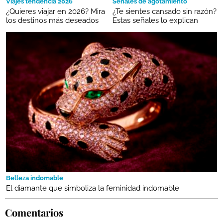
Viajes tendencia 2026
Señales de agotamiento
¿Quieres viajar en 2026? Mira
¿Te sientes cansado sin razón?
los destinos más deseados
Estas señales lo explican
Belleza indomable
El diamante que simboliza la feminidad indomable
Comentarios