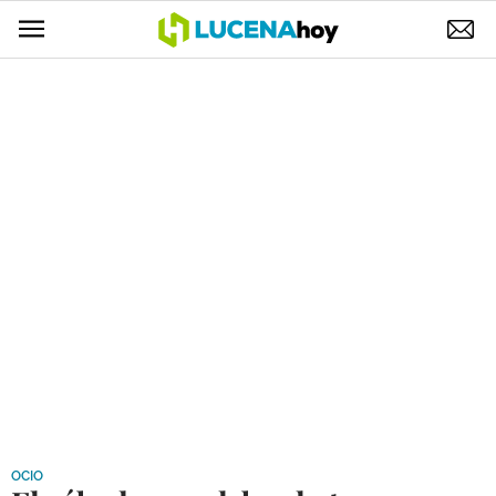
POLÍTICA
AYUNTAMIENTO
ELECCIONES
SUCESOS
ECONOMÍA
DESARROLLO LOCAL
LUCENA EMPRESAS
OCIO
COFRADÍAS
OCIO