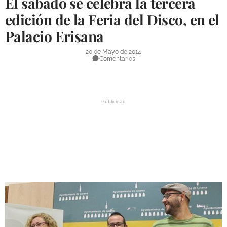
El sábado se celebra la tercera
DEPORTES
edición de la Feria del Disco, en el
Palacio Erisana
COMPETICIONES
DEPORTE BASE
20 de Mayo de 2014
Comentarios
OPINIÓN
VENTANA CIUDADANA
CÓRDOBA
PROVINCIA
SUBBÉTICA HOY
SALUD
OBRAS
NECROLÓGICAS