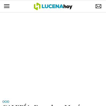
POLÍTICA
AYUNTAMIENTO
ELECCIONES
SUCESOS
ECONOMÍA
DESARROLLO LOCAL
LUCENA EMPRESAS
OCIO
COFRADÍAS
OCIO