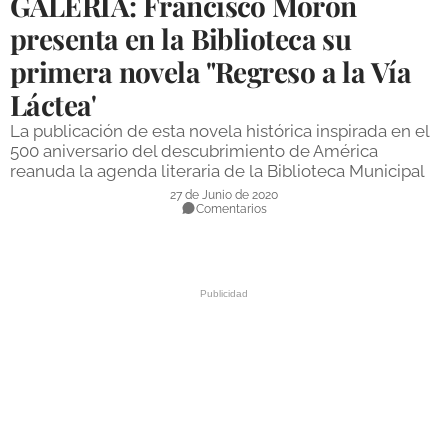
GALERÍA: Francisco Morón
DEPORTES
presenta en la Biblioteca su
primera novela "Regreso a la Vía
COMPETICIONES
Láctea'
DEPORTE BASE
La publicación de esta novela histórica inspirada en el
OPINIÓN
500 aniversario del descubrimiento de América
reanuda la agenda literaria de la Biblioteca Municipal
VENTANA CIUDADANA
27 de Junio de 2020
Comentarios
CÓRDOBA
PROVINCIA
SUBBÉTICA HOY
SALUD
OBRAS
NECROLÓGICAS