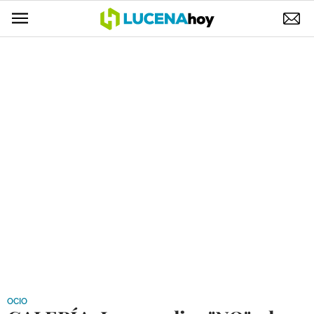
POLÍTICA
AYUNTAMIENTO
ELECCIONES
SUCESOS
ECONOMÍA
DESARROLLO LOCAL
LUCENA EMPRESAS
OCIO
COFRADÍAS
OCIO