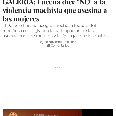
GALERÍA: Lucena dice "NO" a la
DEPORTES
violencia machista que asesina a
las mujeres
COMPETICIONES
El Palacio Erisana acogió anoche la lectura del
DEPORTE BASE
manifiesto del 25N con la participación de las
asociaciones de mujeres y la Delegación de Igualdad
OPINIÓN
25 de Noviembre de 2017
Comentarios
VENTANA CIUDADANA
CÓRDOBA
PROVINCIA
SUBBÉTICA HOY
SALUD
OBRAS
NECROLÓGICAS