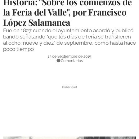
Historia: "Sobre los comienzos de
DEPORTES
la Feria del Valle", por Francisco
López Salamanca
COMPETICIONES
Fue en 1827 cuando el ayuntamiento acordó y publicó
DEPORTE BASE
bando señalando "que los días de feria se transfieren
al ocho, nueve y diez" de septiembre, como hasta hace
OPINIÓN
poco tiempo
VENTANA CIUDADANA
13 de Septiembre de 2015
Comentarios
CÓRDOBA
PROVINCIA
SUBBÉTICA HOY
SALUD
OBRAS
NECROLÓGICAS