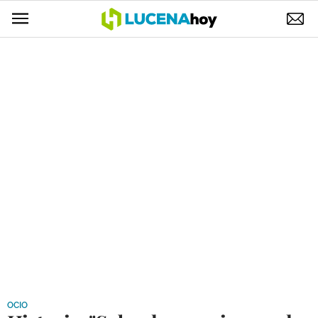
POLÍTICA
AYUNTAMIENTO
ELECCIONES
SUCESOS
ECONOMÍA
DESARROLLO LOCAL
LUCENA EMPRESAS
OCIO
COFRADÍAS
OCIO