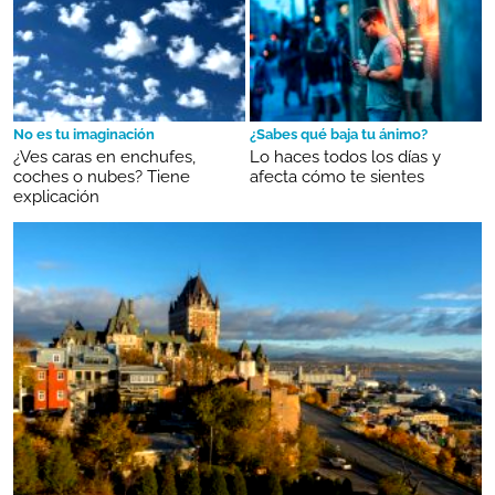
No es tu imaginación
¿Sabes qué baja tu ánimo?
¿Ves caras en enchufes,
Lo haces todos los días y
coches o nubes? Tiene
afecta cómo te sientes
explicación