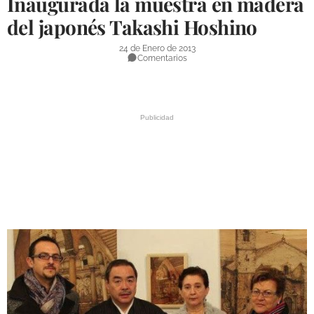
Inaugurada la muestra en madera
DEPORTES
del japonés Takashi Hoshino
COMPETICIONES
24 de Enero de 2013
Comentarios
DEPORTE BASE
OPINIÓN
VENTANA CIUDADANA
CÓRDOBA
PROVINCIA
SUBBÉTICA HOY
SALUD
OBRAS
NECROLÓGICAS