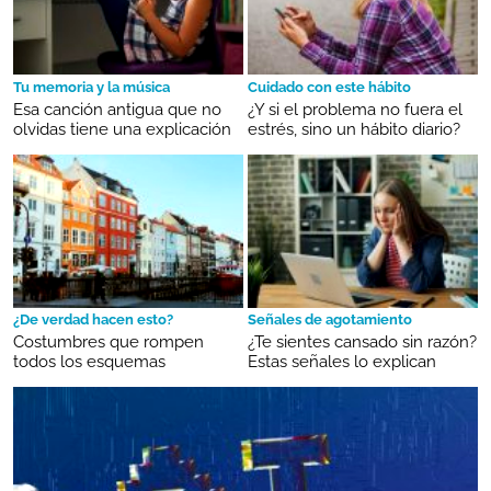
Tu memoria y la música
Cuidado con este hábito
Esa canción antigua que no
¿Y si el problema no fuera el
olvidas tiene una explicación
estrés, sino un hábito diario?
¿De verdad hacen esto?
Señales de agotamiento
Costumbres que rompen
¿Te sientes cansado sin razón?
todos los esquemas
Estas señales lo explican