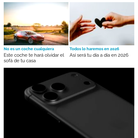
No es un coche cualquiera
Todos lo haremos en 2026
Este coche te hará olvidar el
Así será tu día a día en 2026
sofá de tu casa