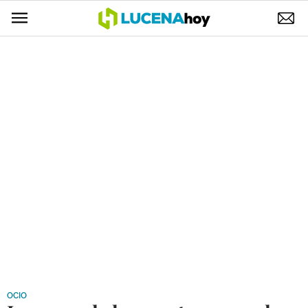
POLÍTICA
AYUNTAMIENTO
ELECCIONES
SUCESOS
ECONOMÍA
DESARROLLO LOCAL
LUCENA EMPRESAS
OCIO
COFRADÍAS
OCIO