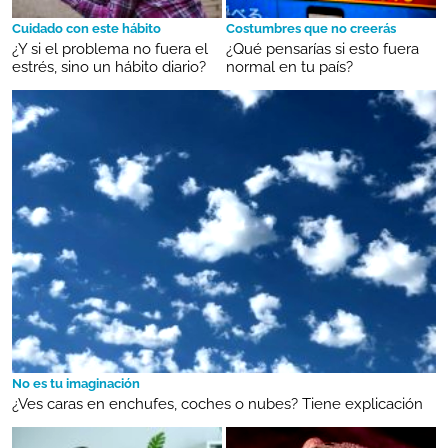
Cuidado con este hábito
Costumbres que no creerás
¿Y si el problema no fuera el
¿Qué pensarías si esto fuera
estrés, sino un hábito diario?
normal en tu país?
No es tu imaginación
¿Ves caras en enchufes, coches o nubes? Tiene explicación