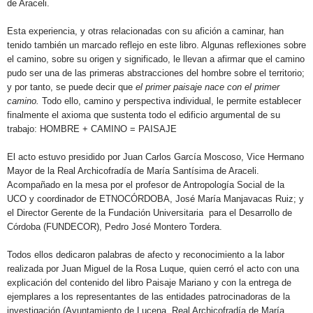
de Araceli.
Esta experiencia, y otras relacionadas con su afición a caminar, han
tenido también un marcado reflejo en este libro. Algunas reflexiones sobre
el camino, sobre su origen y significado, le llevan a afirmar que el camino
pudo ser una de las primeras abstracciones del hombre sobre el territorio;
y por tanto, se puede decir que 
el primer paisaje nace con el primer
camino.
Todo ello, camino y perspectiva individual, le permite establecer
finalmente el axioma que sustenta todo el edificio argumental de su
trabajo:
HOMBRE + CAMINO = PAISAJE
El acto estuvo presidido por Juan Carlos García Moscoso, Vice Hermano
Mayor de la Real Archicofradía de María Santísima de Araceli.
Acompañado en la mesa por el profesor de Antropología Social de la
UCO y coordinador de ETNOCÓRDOBA, José María Manjavacas Ruiz; y
el Director Gerente de la Fundación Universitaria para el Desarrollo de
Córdoba (FUNDECOR), Pedro José Montero Tordera.
Todos ellos dedicaron palabras de afecto y reconocimiento a la labor
realizada por Juan Miguel de la Rosa Luque, quien cerró el acto con una
explicación del contenido del libro Paisaje Mariano y con la entrega de
ejemplares a los representantes de las entidades patrocinadoras de la
investigación (Ayuntamiento de Lucena, Real Archicofradía de María