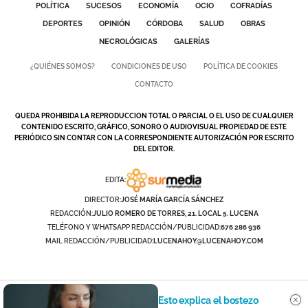
POLÍTICA
SUCESOS
ECONOMÍA
OCIO
COFRADÍAS
DEPORTES
OPINIÓN
CÓRDOBA
SALUD
OBRAS
NECROLÓGICAS
GALERÍAS
¿QUIÉNES SOMOS?
CONDICIONES DE USO
POLÍTICA DE COOKIES
CONTACTO
QUEDA PROHIBIDA LA REPRODUCCION TOTAL O PARCIAL O EL USO DE CUALQUIER
CONTENIDO ESCRITO, GRÁFICO, SONORO O AUDIOVISUAL PROPIEDAD DE ESTE
PERIÓDICO SIN CONTAR CON LA CORRESPONDIENTE AUTORIZACIÓN POR ESCRITO
DEL EDITOR.
EDITA:
DIRECTOR:
JOSÉ MARÍA GARCÍA SÁNCHEZ
REDACCIÓN:
JULIO ROMERO DE TORRES, 21. LOCAL 5. LUCENA
TELÉFONO Y WHATSAPP REDACCIÓN/PUBLICIDAD:
676 286 936
MAIL REDACCIÓN/PUBLICIDAD:
LUCENAHOY@LUCENAHOY.COM
Esto explica el bostezo