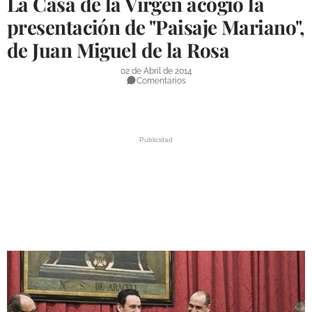
La Casa de la Virgen acogió la
DEPORTES
presentación de "Paisaje Mariano",
de Juan Miguel de la Rosa
COMPETICIONES
DEPORTE BASE
02 de Abril de 2014
Comentarios
OPINIÓN
VENTANA CIUDADANA
CÓRDOBA
PROVINCIA
SUBBÉTICA HOY
SALUD
OBRAS
NECROLÓGICAS