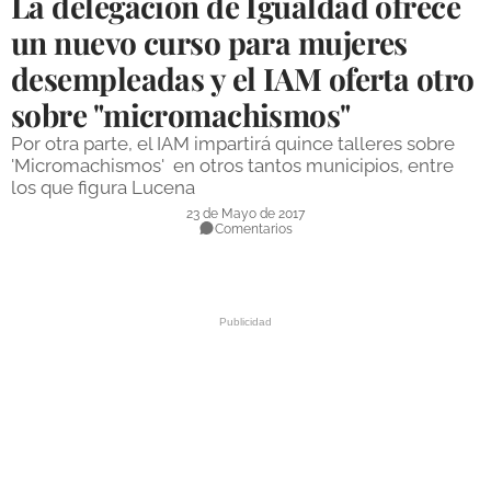
La delegación de Igualdad ofrece
DEPORTES
un nuevo curso para mujeres
desempleadas y el IAM oferta otro
COMPETICIONES
sobre "micromachismos"
DEPORTE BASE
Por otra parte, el IAM impartirá quince talleres sobre
OPINIÓN
'Micromachismos' en otros tantos municipios, entre
los que figura Lucena
VENTANA CIUDADANA
23 de Mayo de 2017
Comentarios
CÓRDOBA
PROVINCIA
SUBBÉTICA HOY
SALUD
OBRAS
NECROLÓGICAS