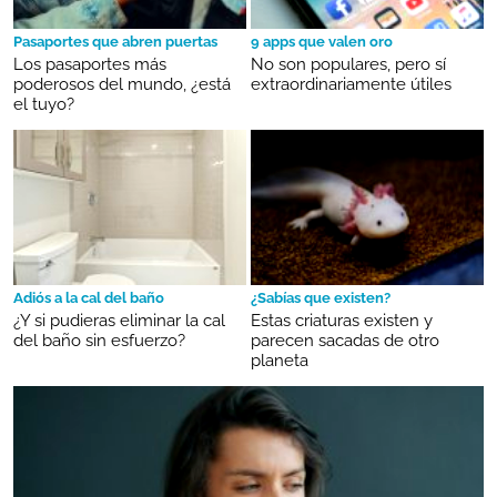
Pasaportes que abren puertas
9 apps que valen oro
Los pasaportes más
No son populares, pero sí
poderosos del mundo, ¿está
extraordinariamente útiles
el tuyo?
Adiós a la cal del baño
¿Sabías que existen?
¿Y si pudieras eliminar la cal
Estas criaturas existen y
del baño sin esfuerzo?
parecen sacadas de otro
planeta