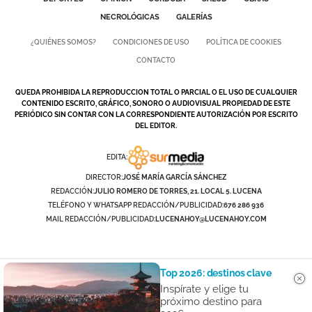
NECROLÓGICAS
GALERÍAS
¿QUIÉNES SOMOS?
CONDICIONES DE USO
POLÍTICA DE COOKIES
CONTACTO
QUEDA PROHIBIDA LA REPRODUCCION TOTAL O PARCIAL O EL USO DE CUALQUIER
CONTENIDO ESCRITO, GRÁFICO, SONORO O AUDIOVISUAL PROPIEDAD DE ESTE
PERIÓDICO SIN CONTAR CON LA CORRESPONDIENTE AUTORIZACIÓN POR ESCRITO
DEL EDITOR.
EDITA:
DIRECTOR:
JOSÉ MARÍA GARCÍA SÁNCHEZ
REDACCIÓN:
JULIO ROMERO DE TORRES, 21. LOCAL 5. LUCENA
TELÉFONO Y WHATSAPP REDACCIÓN/PUBLICIDAD:
676 286 936
MAIL REDACCIÓN/PUBLICIDAD:
LUCENAHOY@LUCENAHOY.COM
Top 2026: destinos clave
Inspírate y elige tu
próximo destino para