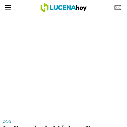
POLÍTICA
AYUNTAMIENTO
ELECCIONES
SUCESOS
ECONOMÍA
DESARROLLO LOCAL
LUCENA EMPRESAS
OCIO
COFRADÍAS
OCIO