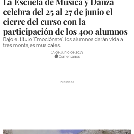
La Escuela de Música y Danza
DEPORTES
celebra del 25 al 27 de junio el
cierre del curso con la
COMPETICIONES
participación de los 400 alumnos
DEPORTE BASE
Bajo el título 'Emociónate', los alumnos darán vida a
OPINIÓN
tres montajes musicales.
13 de Junio de 2019
VENTANA CIUDADANA
Comentarios
CÓRDOBA
PROVINCIA
SUBBÉTICA HOY
SALUD
OBRAS
NECROLÓGICAS