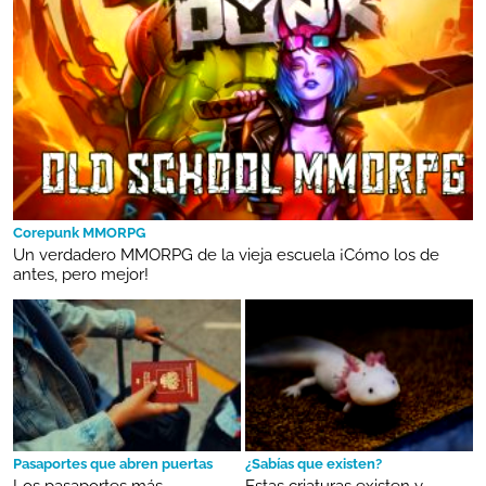
Corepunk MMORPG
Un verdadero MMORPG de la vieja escuela ¡Cómo los de
antes, pero mejor!
Pasaportes que abren puertas
¿Sabías que existen?
Los pasaportes más
Estas criaturas existen y