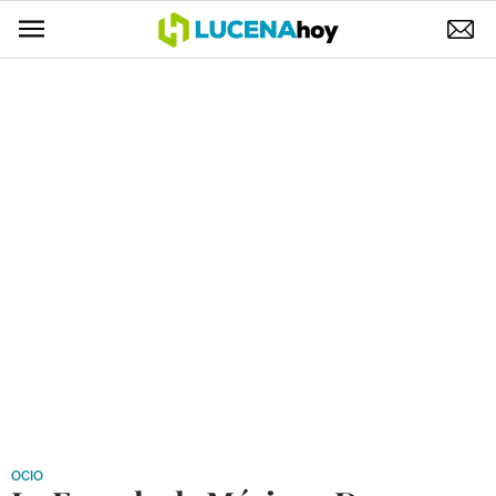
POLÍTICA
AYUNTAMIENTO
ELECCIONES
SUCESOS
ECONOMÍA
DESARROLLO LOCAL
LUCENA EMPRESAS
OCIO
COFRADÍAS
OCIO