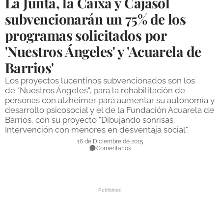
La Junta, la Caixa y Cajasol
DEPORTES
subvencionarán un 75% de los
programas solicitados por
COMPETICIONES
'Nuestros Ángeles' y 'Acuarela de
DEPORTE BASE
Barrios'
OPINIÓN
Los proyectos lucentinos subvencionados son los
VENTANA CIUDADANA
de "Nuestros Ángeles", para la rehabilitación de
personas con alzheimer para aumentar su autonomía y
CÓRDOBA
desarrollo psicosocial y el de la Fundación Acuarela de
Barrios, con su proyecto "Dibujando sonrisas.
Intervención con menores en desventaja social".
PROVINCIA
16 de Diciembre de 2015
SUBBÉTICA HOY
Comentarios
SALUD
OBRAS
NECROLÓGICAS