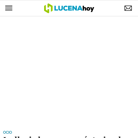
POLÍTICA
AYUNTAMIENTO
ELECCIONES
SUCESOS
ECONOMÍA
DESARROLLO LOCAL
LUCENA EMPRESAS
OCIO
COFRADÍAS
OCIO