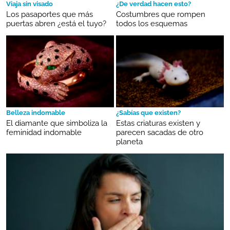
Viaja sin visado
¿De verdad hacen esto?
Los pasaportes que más
Costumbres que rompen
puertas abren ¿está el tuyo?
todos los esquemas
Belleza indomable
¿Sabías que existen?
El diamante que simboliza la
Estas criaturas existen y
feminidad indomable
parecen sacadas de otro
planeta