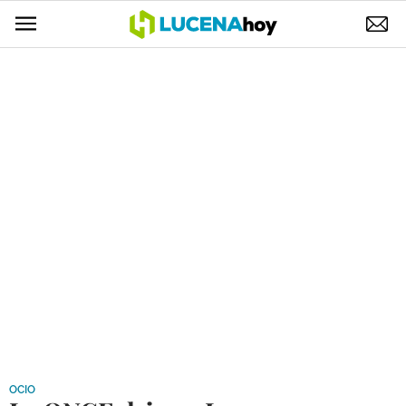
POLÍTICA
AYUNTAMIENTO
ELECCIONES
SUCESOS
ECONOMÍA
DESARROLLO LOCAL
LUCENA EMPRESAS
OCIO
COFRADÍAS
OCIO