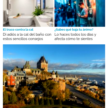
El truco contra la cal
¿Sabes qué baja tu ánimo?
Di adiós a la cal del baño con
Lo haces todos los días y
estos sencillos consejos
afecta cómo te sientes