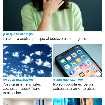
¿Por qué se contagia?
La ciencia explica por qué el bostezo es contagioso
No es tu imaginación
9 apps que valen oro
¿Ves caras en enchufes,
No son populares, pero sí
coches o nubes? Tiene
extraordinariamente útiles
explicación