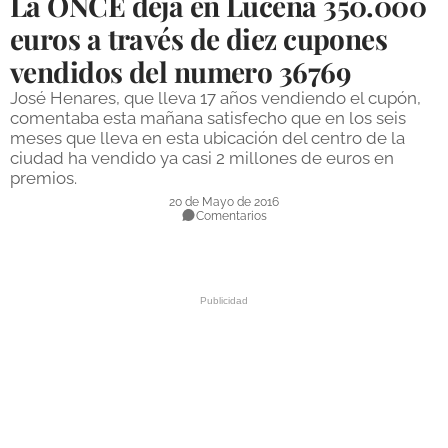
La ONCE deja en Lucena 350.000
DEPORTES
euros a través de diez cupones
vendidos del numero 36769
COMPETICIONES
José Henares, que lleva 17 años vendiendo el cupón,
DEPORTE BASE
comentaba esta mañana satisfecho que en los seis
meses que lleva en esta ubicación del centro de la
OPINIÓN
ciudad ha vendido ya casi 2 millones de euros en
premios.
VENTANA CIUDADANA
20 de Mayo de 2016
Comentarios
CÓRDOBA
PROVINCIA
SUBBÉTICA HOY
SALUD
OBRAS
NECROLÓGICAS