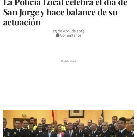
La Policía Local celebra el día de
DEPORTES
San Jorge y hace balance de su
actuación
COMPETICIONES
DEPORTE BASE
25 de Abril de 2014
Comentarios
OPINIÓN
VENTANA CIUDADANA
CÓRDOBA
PROVINCIA
SUBBÉTICA HOY
SALUD
OBRAS
NECROLÓGICAS