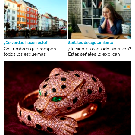
¿De verdad hacen esto?
Señales de agotamiento
Costumbres que rompen
¿Te sientes cansado sin razón?
todos los esquemas
Estas señales lo explican