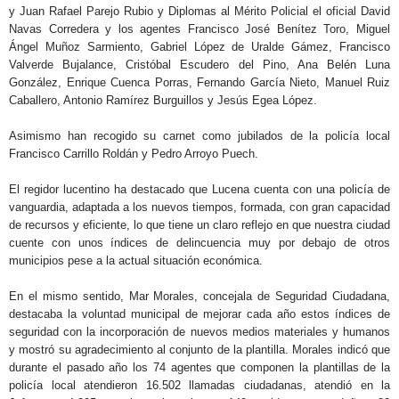
y Juan Rafael Parejo Rubio y Diplomas al Mérito Policial el oficial David
Navas Corredera y los agentes Francisco José Benítez Toro, Miguel
Ángel Muñoz Sarmiento, Gabriel López de Uralde Gámez, Francisco
Valverde Bujalance, Cristóbal Escudero del Pino, Ana Belén Luna
González, Enrique Cuenca Porras, Fernando García Nieto, Manuel Ruiz
Caballero, Antonio Ramírez Burguillos y Jesús Egea López.
Asimismo han recogido su carnet como jubilados de la policía local
Francisco Carrillo Roldán y Pedro Arroyo Puech.
El regidor lucentino ha destacado que Lucena cuenta con una policía de
vanguardia, adaptada a los nuevos tiempos, formada, con gran capacidad
de recursos y eficiente, lo que tiene un claro reflejo en que nuestra ciudad
cuente con unos índices de delincuencia muy por debajo de otros
municipios pese a la actual situación económica.
En el mismo sentido, Mar Morales, concejala de Seguridad Ciudadana,
destacaba la voluntad municipal de mejorar cada año estos índices de
seguridad con la incorporación de nuevos medios materiales y humanos
y mostró su agradecimiento al conjunto de la plantilla. Morales indicó que
durante el pasado año los 74 agentes que componen la plantillas de la
policía local atendieron 16.502 llamadas ciudadanas, atendió en la