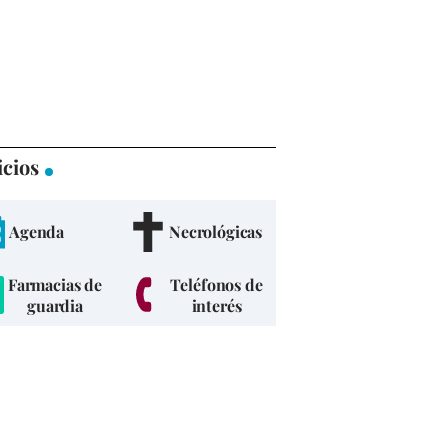
icios
Agenda
Necrológicas
Farmacias de
Teléfonos de
guardia
interés