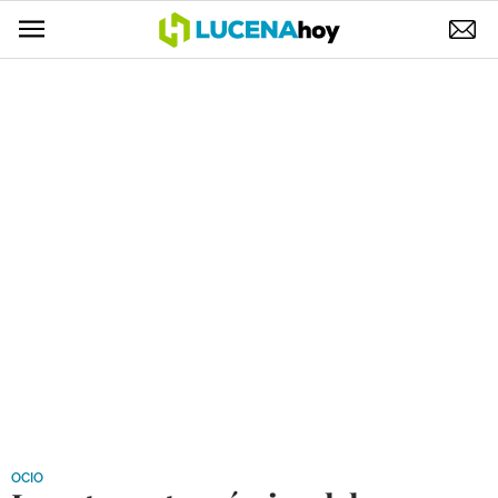
POLÍTICA
AYUNTAMIENTO
ELECCIONES
SUCESOS
ECONOMÍA
DESARROLLO LOCAL
LUCENA EMPRESAS
OCIO
COFRADÍAS
OCIO