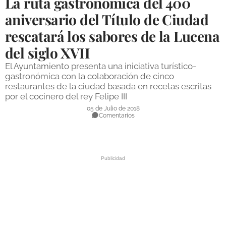
La ruta gastronómica del 400
DEPORTES
aniversario del Título de Ciudad
rescatará los sabores de la Lucena
COMPETICIONES
del siglo XVII
DEPORTE BASE
El Ayuntamiento presenta una iniciativa turístico-
OPINIÓN
gastronómica con la colaboración de cinco
restaurantes de la ciudad basada en recetas escritas
VENTANA CIUDADANA
por el cocinero del rey Felipe III
05 de Julio de 2018
CÓRDOBA
Comentarios
PROVINCIA
SUBBÉTICA HOY
SALUD
OBRAS
NECROLÓGICAS