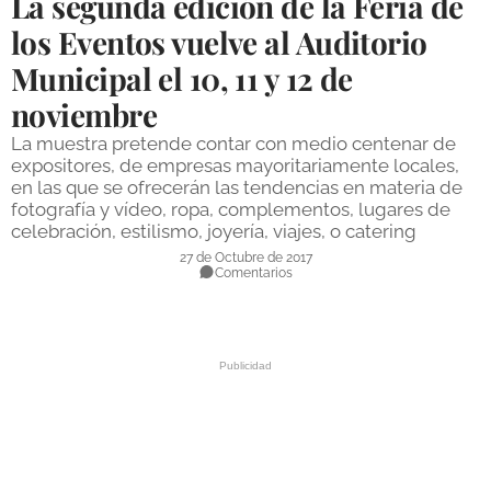
La segunda edición de la Feria de
DEPORTES
los Eventos vuelve al Auditorio
Municipal el 10, 11 y 12 de
COMPETICIONES
noviembre
DEPORTE BASE
La muestra pretende contar con medio centenar de
OPINIÓN
expositores, de empresas mayoritariamente locales,
en las que se ofrecerán las tendencias en materia de
VENTANA CIUDADANA
fotografía y vídeo, ropa, complementos, lugares de
celebración, estilismo, joyería, viajes, o catering
CÓRDOBA
27 de Octubre de 2017
Comentarios
PROVINCIA
SUBBÉTICA HOY
SALUD
OBRAS
NECROLÓGICAS