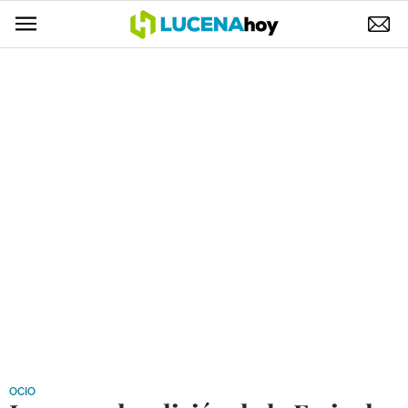
POLÍTICA
AYUNTAMIENTO
ELECCIONES
SUCESOS
ECONOMÍA
DESARROLLO LOCAL
LUCENA EMPRESAS
OCIO
COFRADÍAS
OCIO