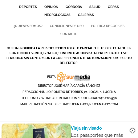
DEPORTES
OPINIÓN
CÓRDOBA
SALUD
OBRAS
NECROLÓGICAS
GALERÍAS
¿QUIÉNES SOMOS?
CONDICIONES DE USO
POLÍTICA DE COOKIES
CONTACTO
QUEDA PROHIBIDA LA REPRODUCCION TOTAL O PARCIAL O EL USO DE CUALQUIER
CONTENIDO ESCRITO, GRÁFICO, SONORO O AUDIOVISUAL PROPIEDAD DE ESTE
PERIÓDICO SIN CONTAR CON LA CORRESPONDIENTE AUTORIZACIÓN POR ESCRITO
DEL EDITOR.
EDITA:
DIRECTOR:
JOSÉ MARÍA GARCÍA SÁNCHEZ
REDACCIÓN:
JULIO ROMERO DE TORRES, 21. LOCAL 5. LUCENA
TELÉFONO Y WHATSAPP REDACCIÓN/PUBLICIDAD:
676 286 936
MAIL REDACCIÓN/PUBLICIDAD:
LUCENAHOY@LUCENAHOY.COM
Viaja sin visado
Los pasaportes que más