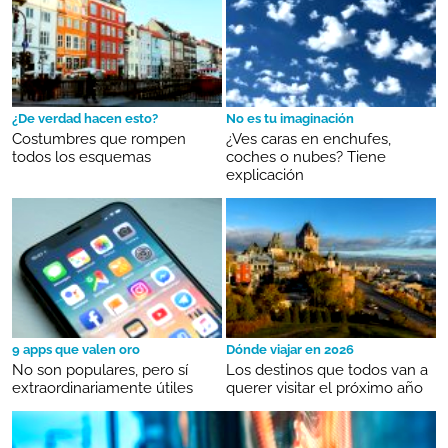
¿De verdad hacen esto?
No es tu imaginación
Costumbres que rompen
¿Ves caras en enchufes,
todos los esquemas
coches o nubes? Tiene
explicación
9 apps que valen oro
Dónde viajar en 2026
No son populares, pero sí
Los destinos que todos van a
extraordinariamente útiles
querer visitar el próximo año