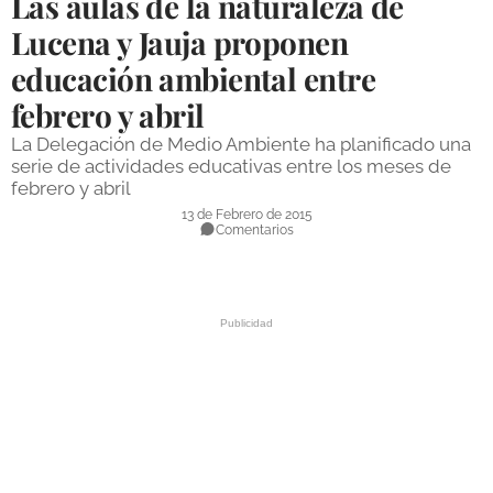
Las aulas de la naturaleza de
DEPORTES
Lucena y Jauja proponen
educación ambiental entre
COMPETICIONES
febrero y abril
DEPORTE BASE
La Delegación de Medio Ambiente ha planificado una
OPINIÓN
serie de actividades educativas entre los meses de
febrero y abril
VENTANA CIUDADANA
13 de Febrero de 2015
Comentarios
CÓRDOBA
PROVINCIA
SUBBÉTICA HOY
SALUD
OBRAS
NECROLÓGICAS