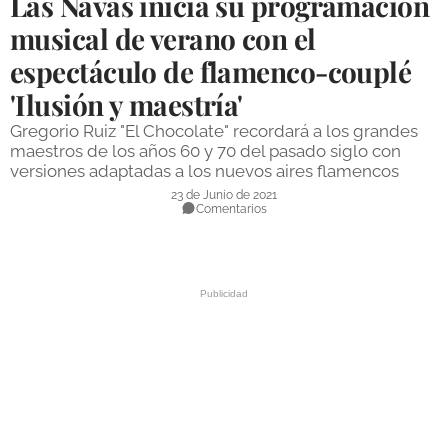
Las Navas inicia su programación
DEPORTES
musical de verano con el
espectáculo de flamenco-couplé
COMPETICIONES
'Ilusión y maestría'
DEPORTE BASE
Gregorio Ruiz "El Chocolate" recordará a los grandes
OPINIÓN
maestros de los años 60 y 70 del pasado siglo con
versiones adaptadas a los nuevos aires flamencos
VENTANA CIUDADANA
23 de Junio de 2021
Comentarios
CÓRDOBA
PROVINCIA
SUBBÉTICA HOY
SALUD
OBRAS
NECROLÓGICAS