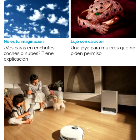
No es tu imaginación
Lujo con carácter
¿Ves caras en enchufes,
Una joya para mujeres que no
coches o nubes? Tiene
piden permiso
explicación