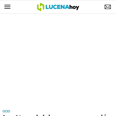
POLÍTICA
AYUNTAMIENTO
ELECCIONES
SUCESOS
ECONOMÍA
DESARROLLO LOCAL
LUCENA EMPRESAS
OCIO
COFRADÍAS
OCIO