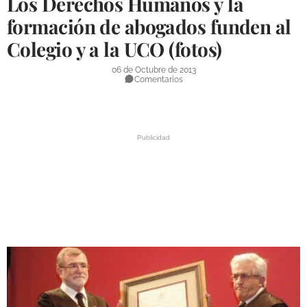
Los Derechos Humanos y la
DEPORTES
formación de abogados funden al
Colegio y a la UCO (fotos)
COMPETICIONES
DEPORTE BASE
06 de Octubre de 2013
Comentarios
OPINIÓN
VENTANA CIUDADANA
CÓRDOBA
PROVINCIA
SUBBÉTICA HOY
SALUD
OBRAS
NECROLÓGICAS