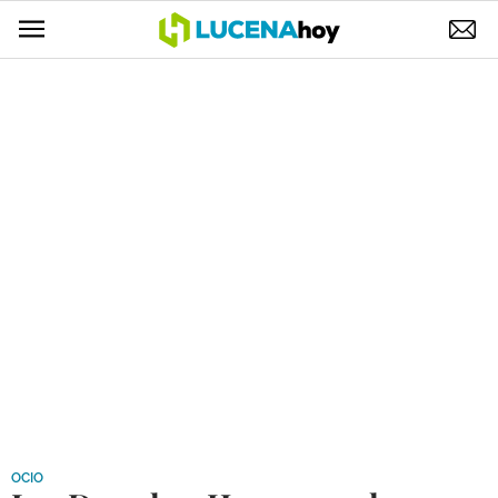
POLÍTICA
AYUNTAMIENTO
ELECCIONES
SUCESOS
ECONOMÍA
DESARROLLO LOCAL
LUCENA EMPRESAS
OCIO
COFRADÍAS
OCIO