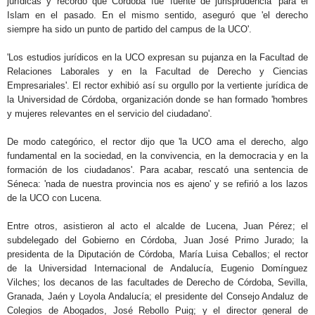
jurídicas y recordó que Córdoba fue 'fuente de jurisprudencia' para el
Islam en el pasado. En el mismo sentido, aseguró que 'el derecho
siempre ha sido un punto de partido del campus de la UCO'.
'Los estudios jurídicos en la UCO expresan su pujanza en la Facultad de
Relaciones Laborales y en la Facultad de Derecho y Ciencias
Empresariales'. El rector exhibió así su orgullo por la vertiente jurídica de
la Universidad de Córdoba, organización donde se han formado 'hombres
y mujeres relevantes en el servicio del ciudadano'.
De modo categórico, el rector dijo que 'la UCO ama el derecho, algo
fundamental en la sociedad, en la convivencia, en la democracia y en la
formación de los ciudadanos'. Para acabar, rescató una sentencia de
Séneca: 'nada de nuestra provincia nos es ajeno' y se refirió a los lazos
de la UCO con Lucena.
Entre otros, asistieron al acto el alcalde de Lucena, Juan Pérez; el
subdelegado del Gobierno en Córdoba, Juan José Primo Jurado; la
presidenta de la Diputación de Córdoba, María Luisa Ceballos; el rector
de la Universidad Internacional de Andalucía, Eugenio Domínguez
Vilches; los decanos de las facultades de Derecho de Córdoba, Sevilla,
Granada, Jaén y Loyola Andalucía; el presidente del Consejo Andaluz de
Colegios de Abogados, José Rebollo Puig; y el director general de