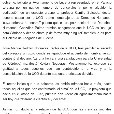
gobierno, solicitó al Ayuntamiento de Lucena representado en el Palacio
Erisana por un nutrido número de concejales y por el alcalde- la
dedicación de un espacio urbano al profesor Carrillo Salcedo, doctor
honoris causa por la UCO- como homenaje a los Derechos Humanos,
'cuya defensa él encarnó' puesto que es un 'patrimonio de los Derechos
Humanos'. González Palma terminó asegurando que la UCO es 'un lujo'
para Córdoba y desde ahora 'y de forma muy singular' también lo es para
el Colegio de Abogados de Lucena.
José Manuel Roldán Nogueras, rector de la UCO, tras percibir el escudo
del colegio y un título donde se reproduce el acuerdo del nombramiento,
contestó al decano. 'Es una honra y una satisfacción para la Universidad
de Córdoba' manifestó Roldán Nogueras. Posteriormente, expresó su
gratitud a todos aquellos que han contribuido a la vida y a la
consolidación de la UCO durante sus cuatro décadas de vida.
El rector indicó que sus palabras las emitía mirando hacia atrás, hacia
todos aquellos que han conformado 'el alma' de la UCO, un proyecto que
nació en el otoño de 1972, primero con vocación agroalimentaria hasta
ser hoy día 'referencia científica y docente'.
Asimismo, aludió a la relación de la UCO con las ciencias sociales