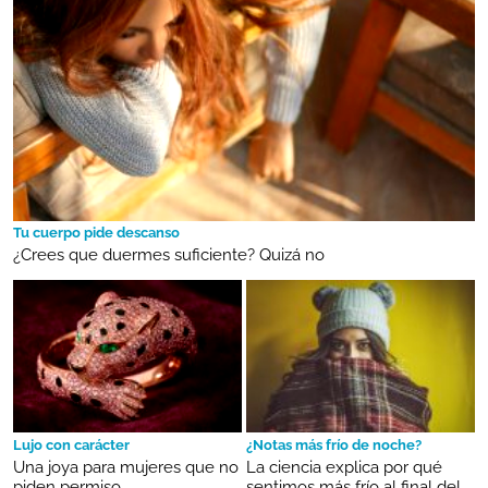
Tu cuerpo pide descanso
¿Crees que duermes suficiente? Quizá no
Lujo con carácter
¿Notas más frío de noche?
Una joya para mujeres que no
La ciencia explica por qué
piden permiso
sentimos más frío al final del