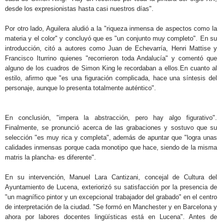
desde los expresionistas hasta casi nuestros días".
Por otro lado, Aguilera aludió a la "riqueza inmensa de aspectos como la
materia y el color" y concluyó que es "un conjunto muy completo". En su
introducción, citó a autores como Juan de Echevarría, Henri Mattise y
Francisco Iturrino quienes "recorrieron toda Andalucía" y comentó que
alguno de los cuadros de Simon King le recordaban a ellos.
En cuanto al
estilo, afirmo que "es una figuración complicada, hace una síntesis del
personaje, aunque lo presenta totalmente auténtico".
En conclusión, "impera la abstracción, pero hay algo figurativo".
Finalmente, se pronunció acerca de las grabaciones y sostuvo que su
selección "es muy rica y completa", además de apuntar que "logra unas
calidades inmensas porque cada monotipo que hace, siendo de la misma
matris la plancha- es diferente".
En su intervención, Manuel Lara Cantizani, concejal de Cultura del
Ayuntamiento de Lucena, exteriorizó su satisfacción por la presencia de
"un magnífico pintor y un excepcional trabajador del grabado" en el centro
de interpretación de la ciudad. "Se formó en Manchester y en Barcelona y
ahora por labores docentes lingüísticas está en Lucena". Antes de