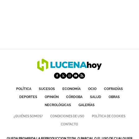
POLÍTICA
SUCESOS
ECONOMÍA
OCIO
COFRADÍAS
DEPORTES
OPINIÓN
CÓRDOBA
SALUD
OBRAS
NECROLÓGICAS
GALERÍAS
¿QUIÉNES SOMOS?
CONDICIONES DE USO
POLÍTICA DE COOKIES
CONTACTO
QUEDA PROHIBIDA LA REPRODUCCION TOTAL O PARCIAL O EL USO DE CUALQUIER