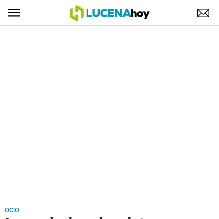
POLÍTICA
AYUNTAMIENTO
ELECCIONES
SUCESOS
ECONOMÍA
DESARROLLO LOCAL
LUCENA EMPRESAS
OCIO
COFRADÍAS
OCIO