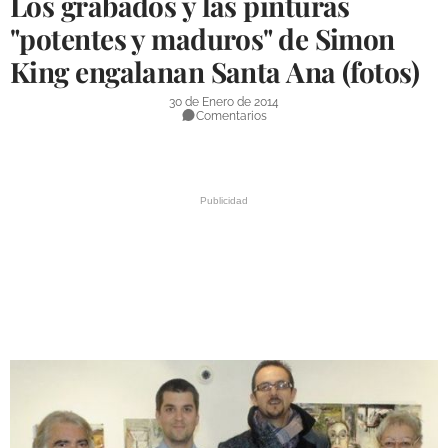
Los grabados y las pinturas
DEPORTES
"potentes y maduros" de Simon
King engalanan Santa Ana (fotos)
COMPETICIONES
DEPORTE BASE
30 de Enero de 2014
Comentarios
OPINIÓN
VENTANA CIUDADANA
CÓRDOBA
PROVINCIA
SUBBÉTICA HOY
SALUD
OBRAS
NECROLÓGICAS