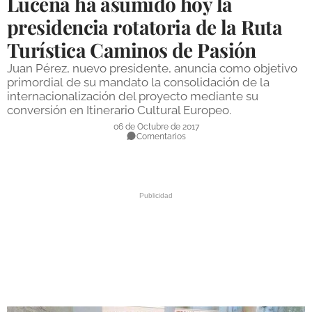
Lucena ha asumido hoy la
DEPORTES
presidencia rotatoria de la Ruta
Turística Caminos de Pasión
COMPETICIONES
Juan Pérez, nuevo presidente, anuncia como objetivo
DEPORTE BASE
primordial de su mandato la consolidación de la
internacionalización del proyecto mediante su
OPINIÓN
conversión en Itinerario Cultural Europeo.
VENTANA CIUDADANA
06 de Octubre de 2017
Comentarios
CÓRDOBA
PROVINCIA
SUBBÉTICA HOY
SALUD
OBRAS
NECROLÓGICAS