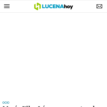
POLÍTICA
AYUNTAMIENTO
ELECCIONES
SUCESOS
ECONOMÍA
DESARROLLO LOCAL
LUCENA EMPRESAS
OCIO
COFRADÍAS
OCIO