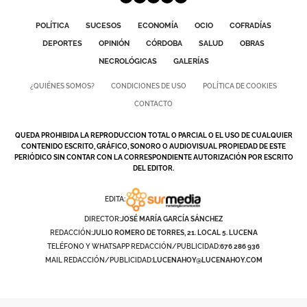
POLÍTICA
SUCESOS
ECONOMÍA
OCIO
COFRADÍAS
DEPORTES
OPINIÓN
CÓRDOBA
SALUD
OBRAS
NECROLÓGICAS
GALERÍAS
¿QUIÉNES SOMOS?
CONDICIONES DE USO
POLÍTICA DE COOKIES
CONTACTO
QUEDA PROHIBIDA LA REPRODUCCION TOTAL O PARCIAL O EL USO DE CUALQUIER
CONTENIDO ESCRITO, GRÁFICO, SONORO O AUDIOVISUAL PROPIEDAD DE ESTE
PERIÓDICO SIN CONTAR CON LA CORRESPONDIENTE AUTORIZACIÓN POR ESCRITO
DEL EDITOR.
EDITA:
DIRECTOR:
JOSÉ MARÍA GARCÍA SÁNCHEZ
REDACCIÓN:
JULIO ROMERO DE TORRES, 21. LOCAL 5. LUCENA
TELÉFONO Y WHATSAPP REDACCIÓN/PUBLICIDAD:
676 286 936
MAIL REDACCIÓN/PUBLICIDAD:
LUCENAHOY@LUCENAHOY.COM