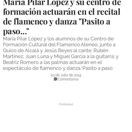
María Pilar López y su centro de
DEPORTES
formación actuarán en el recital
de flamenco y danza "Pasito a
COMPETICIONES
paso..."
DEPORTE BASE
María Pilar López y los alumnos de su Centro de
OPINIÓN
Formación Cultural del Flamenco Ateneo, junto a
Quico de Alcalá y Jesús Reyes al cante; Rubén
VENTANA CIUDADANA
Martínez, Juan Luna y Miguel García a la guitarra; y
Beatriz Romero a las palmas actuarán en el
CÓRDOBA
espectáculo de flamenco y danza 'Pasito a paso
03 de Julio de 2014
PROVINCIA
Comentarios
SUBBÉTICA HOY
SALUD
OBRAS
NECROLÓGICAS