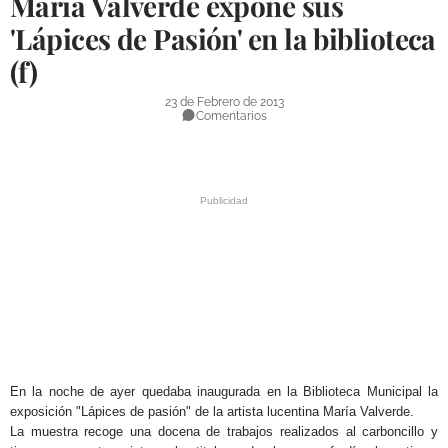
María Valverde expone sus
DEPORTES
'Lápices de Pasión' en la biblioteca
(f)
COMPETICIONES
DEPORTE BASE
23 de Febrero de 2013
Comentarios
OPINIÓN
VENTANA CIUDADANA
CÓRDOBA
PROVINCIA
SUBBÉTICA HOY
SALUD
.
OBRAS
En la noche de ayer quedaba inaugurada en la Biblioteca Municipal la
exposición "Lápices de pasión" de la artista lucentina María Valverde.
La muestra recoge una docena de trabajos realizados al carboncillo y
NECROLÓGICAS