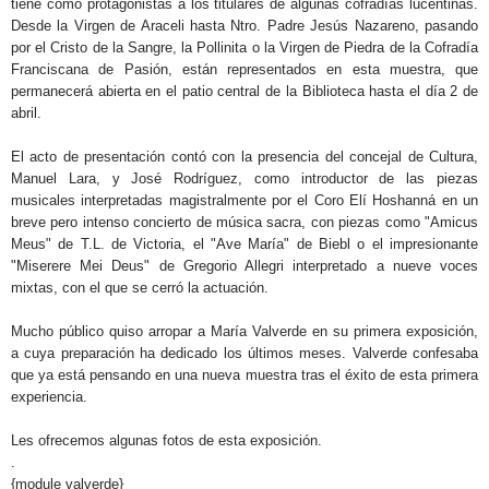
tiene como protagonistas a los titulares de algunas cofradías lucentinas.
Desde la Virgen de Araceli hasta Ntro. Padre Jesús Nazareno, pasando
GALERÍAS
por el Cristo de la Sangre, la Pollinita o la Virgen de Piedra de la Cofradía
Franciscana de Pasión, están representados en esta muestra, que
permanecerá abierta en el patio central de la Biblioteca hasta el día 2 de
abril.
El acto de presentación contó con la presencia del concejal de Cultura,
Manuel Lara, y José Rodríguez, como introductor de las piezas
musicales interpretadas magistralmente por el Coro Elí Hoshanná en un
breve pero intenso concierto de música sacra, con piezas como "Amicus
Meus" de T.L. de Victoria, el "Ave María" de Biebl o el impresionante
"Miserere Mei Deus" de Gregorio Allegri interpretado a nueve voces
mixtas, con el que se cerró la actuación.
Mucho público quiso arropar a María Valverde en su primera exposición,
a cuya preparación ha dedicado los últimos meses. Valverde confesaba
que ya está pensando en una nueva muestra tras el éxito de esta primera
experiencia.
Les ofrecemos algunas fotos de esta exposición.
.
{module valverde}