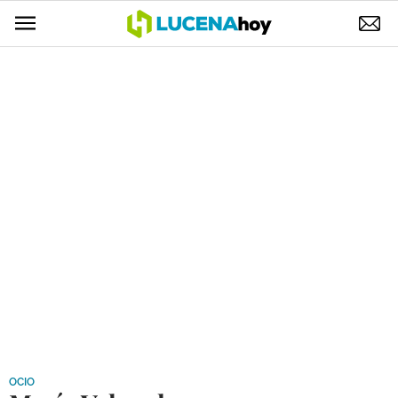
POLÍTICA
AYUNTAMIENTO
ELECCIONES
SUCESOS
ECONOMÍA
DESARROLLO LOCAL
LUCENA EMPRESAS
OCIO
COFRADÍAS
OCIO