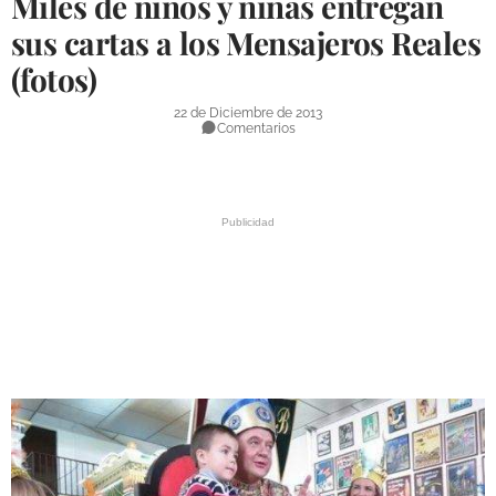
Miles de niños y niñas entregan
DEPORTES
sus cartas a los Mensajeros Reales
(fotos)
COMPETICIONES
DEPORTE BASE
22 de Diciembre de 2013
Comentarios
OPINIÓN
VENTANA CIUDADANA
CÓRDOBA
PROVINCIA
SUBBÉTICA HOY
SALUD
OBRAS
NECROLÓGICAS