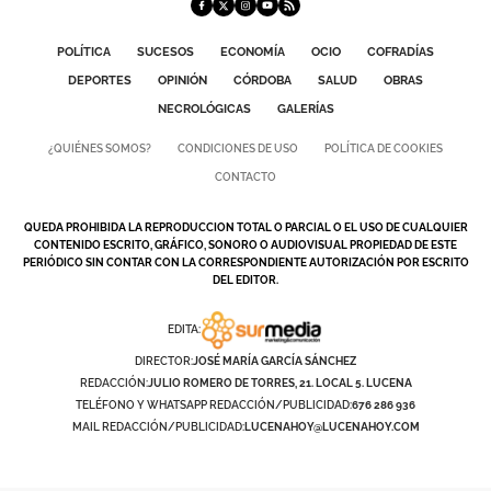
POLÍTICA
SUCESOS
ECONOMÍA
OCIO
COFRADÍAS
DEPORTES
OPINIÓN
CÓRDOBA
SALUD
OBRAS
NECROLÓGICAS
GALERÍAS
¿QUIÉNES SOMOS?
CONDICIONES DE USO
POLÍTICA DE COOKIES
CONTACTO
QUEDA PROHIBIDA LA REPRODUCCION TOTAL O PARCIAL O EL USO DE CUALQUIER
CONTENIDO ESCRITO, GRÁFICO, SONORO O AUDIOVISUAL PROPIEDAD DE ESTE
PERIÓDICO SIN CONTAR CON LA CORRESPONDIENTE AUTORIZACIÓN POR ESCRITO
DEL EDITOR.
EDITA:
DIRECTOR:
JOSÉ MARÍA GARCÍA SÁNCHEZ
REDACCIÓN:
JULIO ROMERO DE TORRES, 21. LOCAL 5. LUCENA
TELÉFONO Y WHATSAPP REDACCIÓN/PUBLICIDAD:
676 286 936
MAIL REDACCIÓN/PUBLICIDAD:
LUCENAHOY@LUCENAHOY.COM