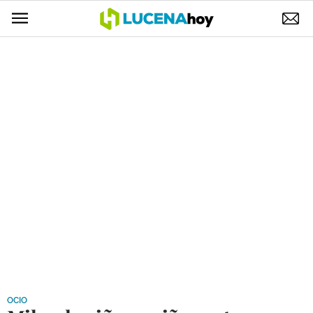
POLÍTICA
AYUNTAMIENTO
ELECCIONES
SUCESOS
ECONOMÍA
DESARROLLO LOCAL
LUCENA EMPRESAS
OCIO
COFRADÍAS
OCIO