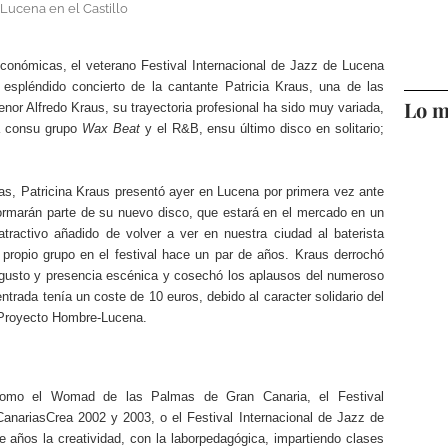
e Lucena en el Castillo
conómicas, el veterano Festival Internacional de Jazz de Lucena
espléndido concierto de la cantante Patricia Kraus,
una de las
Lo m
enor Alfredo Kraus, su trayectoria profesional ha sido muy variada,
ca consu grupo
Wax Beat
y el R&B, ensu último disco en solitario;
s, Patricina Kraus presentó ayer en Lucena por primera vez ante
formarán parte de su nuevo disco, que estará en el mercado en un
tractivo añadido de volver a ver en nuestra ciudad al baterista
 propio grupo en el festival hace un par de años.
Kraus derrochó
n gusto y presencia escénica y cosechó los aplausos del numeroso
ntrada tenía un coste de 10 euros, debido al caracter solidario del
r Proyecto Hombre-Lucena.
escomo el Womad de las Palmas de Gran Canaria, el Festival
CanariasCrea 2002 y 2003, o el Festival Internacional de Jazz de
años la creatividad, con la laborpedagógica, impartiendo clases