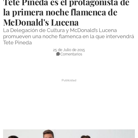
Tete Pineda es el protagonista de
DEPORTES
la primera noche flamenca de
McDonald's Lucena
COMPETICIONES
La Delegación de Cultura y McDonald’s Lucena
DEPORTE BASE
promueven una noche flamenca en la que intervendrá
Tete Pineda
OPINIÓN
25 de Julio de 2015
Comentarios
VENTANA CIUDADANA
CÓRDOBA
PROVINCIA
SUBBÉTICA HOY
SALUD
OBRAS
NECROLÓGICAS