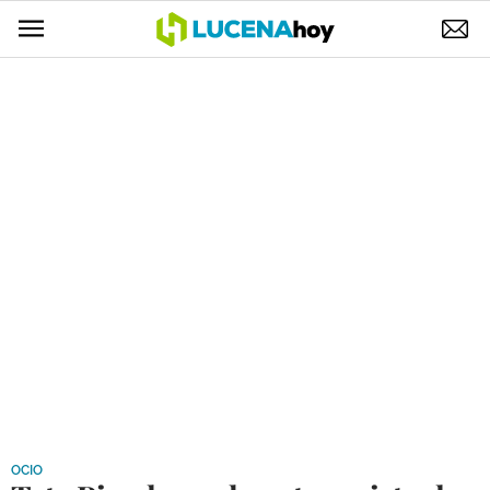
POLÍTICA
AYUNTAMIENTO
ELECCIONES
SUCESOS
ECONOMÍA
DESARROLLO LOCAL
LUCENA EMPRESAS
OCIO
COFRADÍAS
OCIO