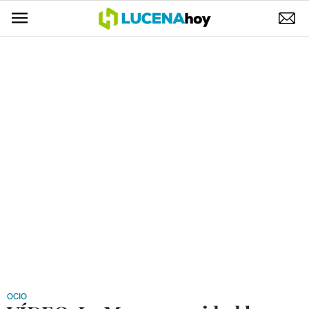
POLÍTICA
AYUNTAMIENTO
ELECCIONES
SUCESOS
ECONOMÍA
DESARROLLO LOCAL
LUCENA EMPRESAS
OCIO
COFRADÍAS
OCIO