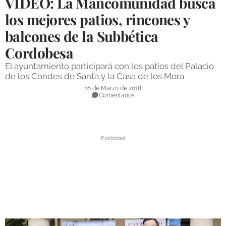
VÍDEO: La Mancomunidad busca
DEPORTES
los mejores patios, rincones y
balcones de la Subbética
COMPETICIONES
Cordobesa
DEPORTE BASE
El ayuntamiento participará con los patios del Palacio
OPINIÓN
de los Condes de Santa y la Casa de los Mora
16 de Marzo de 2018
VENTANA CIUDADANA
Comentarios
CÓRDOBA
PROVINCIA
SUBBÉTICA HOY
SALUD
OBRAS
NECROLÓGICAS