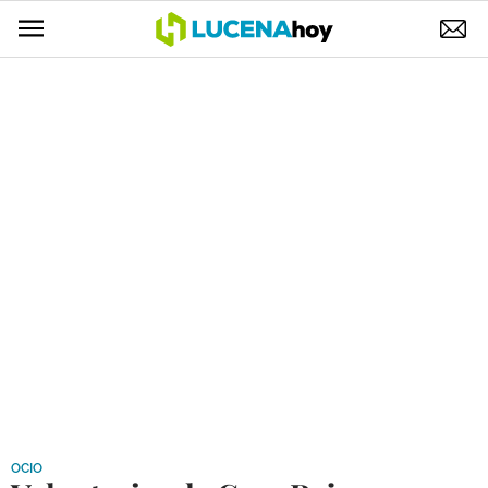
POLÍTICA
AYUNTAMIENTO
ELECCIONES
SUCESOS
ECONOMÍA
DESARROLLO LOCAL
LUCENA EMPRESAS
OCIO
COFRADÍAS
OCIO