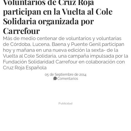
Voluntarios de Cruz Roja
DEPORTES
participan en la Vuelta al Cole
Solidaria organizada por
COMPETICIONES
Carrefour
DEPORTE BASE
Más de medio centenar de voluntarios y voluntarias
OPINIÓN
de Córdoba, Lucena, Baena y Puente Genil participan
hoy y mañana en una nueva edición la sexta- de la
VENTANA CIUDADANA
Vuelta al Cole Solidaria, una campaña impulsada por la
Fundación Solidaridad Carrefour en colaboración con
CÓRDOBA
Cruz Roja Española
05 de Septiembre de 2014
PROVINCIA
Comentarios
SUBBÉTICA HOY
SALUD
OBRAS
NECROLÓGICAS