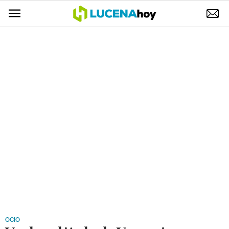
POLÍTICA
AYUNTAMIENTO
ELECCIONES
SUCESOS
ECONOMÍA
DESARROLLO LOCAL
LUCENA EMPRESAS
OCIO
COFRADÍAS
OCIO