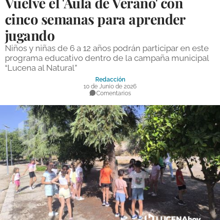
Vuelve el 'Aula de Verano' con
DEPORTES
cinco semanas para aprender
jugando
COMPETICIONES
Niños y niñas de 6 a 12 años podrán participar en este
DEPORTE BASE
programa educativo dentro de la campaña municipal
“Lucena al Natural”
OPINIÓN
Redacción
10 de Junio de 2026
VENTANA CIUDADANA
Comentarios
CÓRDOBA
PROVINCIA
SUBBÉTICA HOY
SALUD
OBRAS
NECROLÓGICAS