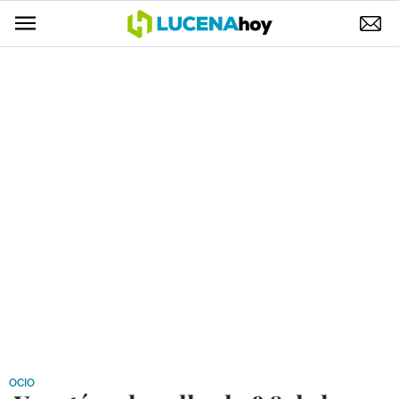
POLÍTICA
AYUNTAMIENTO
ELECCIONES
SUCESOS
ECONOMÍA
DESARROLLO LOCAL
LUCENA EMPRESAS
OCIO
COFRADÍAS
OCIO