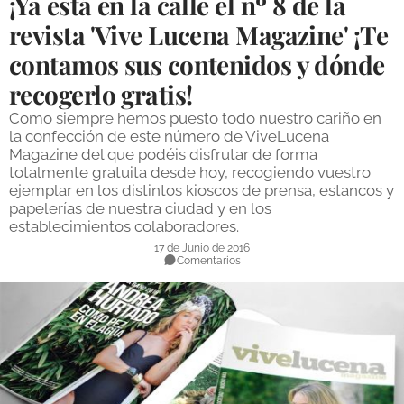
¡Ya está en la calle el nº 8 de la
DEPORTES
revista 'Vive Lucena Magazine' ¡Te
contamos sus contenidos y dónde
COMPETICIONES
recogerlo gratis!
DEPORTE BASE
Como siempre hemos puesto todo nuestro cariño en
OPINIÓN
la confección de este número de ViveLucena
Magazine del que podéis disfrutar de forma
VENTANA CIUDADANA
totalmente gratuita desde hoy, recogiendo vuestro
ejemplar en los distintos kioscos de prensa, estancos y
CÓRDOBA
papelerías de nuestra ciudad y en los
establecimientos colaboradores.
PROVINCIA
17 de Junio de 2016
Comentarios
SUBBÉTICA HOY
SALUD
OBRAS
NECROLÓGICAS