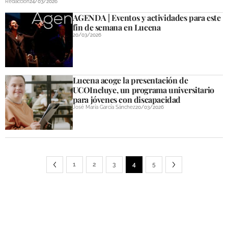
Redacción
24/03/2026
AGENDA | Eventos y actividades para este
fin de semana en Lucena
20/03/2026
Lucena acoge la presentación de
UCOIncluye, un programa universitario
para jóvenes con discapacidad
José María García Sánchez
20/03/2026
1
2
3
4
5