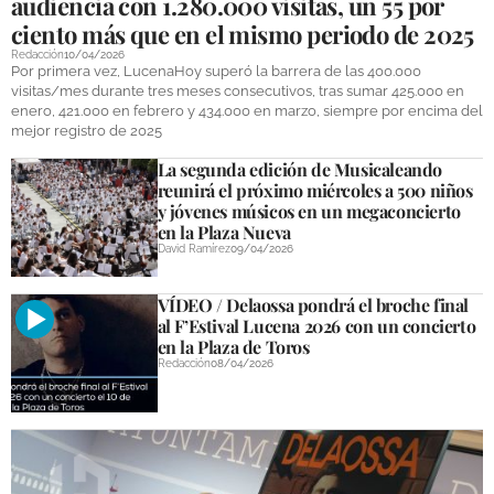
audiencia con 1.280.000 visitas, un 55 por
ciento más que en el mismo periodo de 2025
Redacción
10/04/2026
Por primera vez, LucenaHoy superó la barrera de las 400.000
visitas/mes durante tres meses consecutivos, tras sumar 425.000 en
enero, 421.000 en febrero y 434.000 en marzo, siempre por encima del
mejor registro de 2025
La segunda edición de Musicaleando
reunirá el próximo miércoles a 500 niños
y jóvenes músicos en un megaconcierto
en la Plaza Nueva
David Ramírez
09/04/2026
VÍDEO / Delaossa pondrá el broche final
al F’Estival Lucena 2026 con un concierto
en la Plaza de Toros
Redacción
08/04/2026