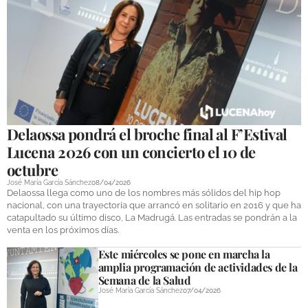
Delaossa pondrá el broche final al F’Estival
Lucena 2026 con un concierto el 10 de
octubre
José María García Sánchez
08/04/2026
Delaossa llega como uno de los nombres más sólidos del hip hop
nacional, con una trayectoria que arrancó en solitario en 2016 y que ha
catapultado su último disco, La Madrugá. Las entradas se pondrán a la
venta en los próximos días.
Este miércoles se pone en marcha la
amplia programación de actividades de la
Semana de la Salud
José María García Sánchez
07/04/2026