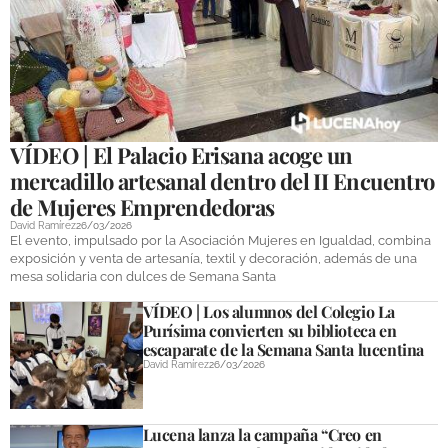
VÍDEO | El Palacio Erisana acoge un
mercadillo artesanal dentro del II Encuentro
de Mujeres Emprendedoras
David Ramírez
26/03/2026
El evento, impulsado por la Asociación Mujeres en Igualdad, combina
exposición y venta de artesanía, textil y decoración, además de una
mesa solidaria con dulces de Semana Santa
VÍDEO | Los alumnos del Colegio La
Purísima convierten su biblioteca en
escaparate de la Semana Santa lucentina
David Ramírez
26/03/2026
Lucena lanza la campaña “Creo en