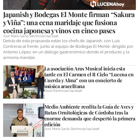
Japanish y Bodegas El Monte firman “Sakura
y Viña”: una cena maridaje que fusiona
cocina japonesa y vinos en cinco pases
José María García Sánchez
22/04/2026
Detrás de esta propuesta están los chefs de Japanish, con Luis
Contreras al frente, junto al equipo de Bodegas El Monte, dirigido por
Antonio López, en un diálogo gastronómico donde el producto y la
armonía mandan.
La asociación Aras Musical inicia esta
tarde en El Carmen el II Ciclo “Lucena en
Cuerda y Alma” con un concierto de
música aracelitana
David Ramírez
22/04/2026
Medio Ambiente reedita la Guía de Aves y
Rutas Ornitológicas de Córdoba tras la
enorme demanda que despertó la primera
edición
José María García Sánchez
21/04/2026