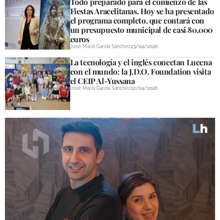
Todo preparado para el comienzo de las
Fiestas Aracelitanas. Hoy se ha presentado
el programa completo, que contará con
GALERÍAS
un presupuesto municipal de casi 80.000
euros
José María García Sánchez
23/04/2026
La tecnología y el inglés conectan Lucena
con el mundo: la J.D.O. Foundation visita
el CEIP Al-Yussana
José María García Sánchez
22/04/2026