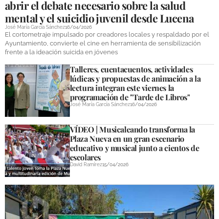
abrir el debate necesario sobre la salud
mental y el suicidio juvenil desde Lucena
José María García Sánchez
16/04/2026
El cortometraje impulsado por creadores locales y respaldado por el
Ayuntamiento, convierte el cine en herramienta de sensibilización
frente a la ideación suicida en jóvenes
Talleres, cuentacuentos, actividades
lúdicas y propuestas de animación a la
lectura integran este viernes la
programación de "Tarde de Libros"
José María García Sánchez
16/04/2026
VÍDEO | Musicaleando transforma la
Plaza Nueva en un gran escenario
educativo y musical junto a cientos de
escolares
David Ramírez
15/04/2026