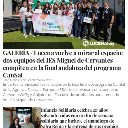
GALERÍA / Lucena vuelve a mirar al espacio:
dos equipos del IES Miguel de Cervantes
compiten en la final andaluza del programa
CanSat
José María García Sánchez
14/04/2026
Entre los 31 minisatélites lanzados en la fase final del programa CanSat
de la Agencia Espacial Europea (ESA), dos llevaban sello lucentino:
CervantesSAT3 y Quijotes del Espacio, desarrollados por alumnado
del IES Miguel de Cervantes.
Infancia Solidaria celebra 20 años
salvando vidas con un fin de semana
solidario que incluye el monólogo de
Salva Reina y la entrega de sus premios