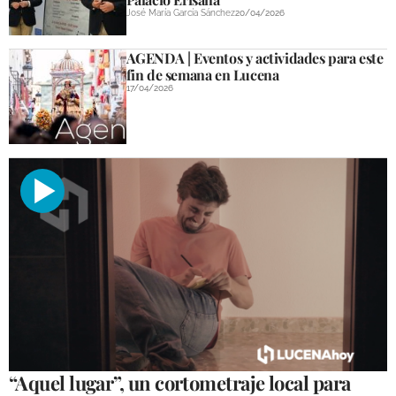
José María García Sánchez
20/04/2026
AGENDA | Eventos y actividades para este
fin de semana en Lucena
17/04/2026
“Aquel lugar”, un cortometraje local para