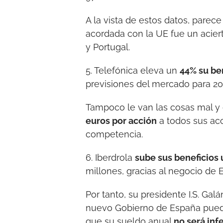
A la vista de estos datos, parece
acordada con la UE fue un acie
y Portugal.
5. Telefónica eleva un
44% su be
previsiones del mercado para 20
Tampoco le van las cosas mal y
euros por acción
a todos sus acci
competencia.
6. Iberdrola
sube sus beneficios 
millones, gracias al negocio de 
Por tanto, su presidente I.S. Gal
nuevo Gobierno de España pueda 
que su sueldo anual
no será inf