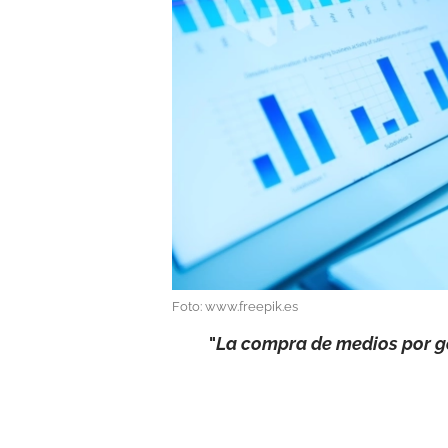
Foto: www.freepik.es
"
La compra de medios por go