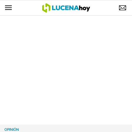
POLÍTICA
AYUNTAMIENTO
ELECCIONES
SUCESOS
ECONOMÍA
DESARROLLO LOCAL
LUCENA EMPRESAS
OCIO
COFRADÍAS
OPINIÓN