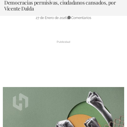
Democracias permisivas, ciudadanos cansados, por
DEPORTES
Vicente Dalda
COMPETICIONES
27 de Enero de 2026
Comentarios
DEPORTE BASE
OPINIÓN
VENTANA CIUDADANA
CÓRDOBA
PROVINCIA
SUBBÉTICA HOY
SALUD
OBRAS
NECROLÓGICAS