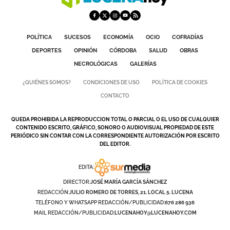
POLÍTICA
SUCESOS
ECONOMÍA
OCIO
COFRADÍAS
DEPORTES
OPINIÓN
CÓRDOBA
SALUD
OBRAS
NECROLÓGICAS
GALERÍAS
¿QUIÉNES SOMOS?
CONDICIONES DE USO
POLÍTICA DE COOKIES
CONTACTO
QUEDA PROHIBIDA LA REPRODUCCION TOTAL O PARCIAL O EL USO DE CUALQUIER
CONTENIDO ESCRITO, GRÁFICO, SONORO O AUDIOVISUAL PROPIEDAD DE ESTE
PERIÓDICO SIN CONTAR CON LA CORRESPONDIENTE AUTORIZACIÓN POR ESCRITO
DEL EDITOR.
EDITA:
DIRECTOR:
JOSÉ MARÍA GARCÍA SÁNCHEZ
REDACCIÓN:
JULIO ROMERO DE TORRES, 21. LOCAL 5. LUCENA
TELÉFONO Y WHATSAPP REDACCIÓN/PUBLICIDAD:
676 286 936
MAIL REDACCIÓN/PUBLICIDAD:
LUCENAHOY@LUCENAHOY.COM