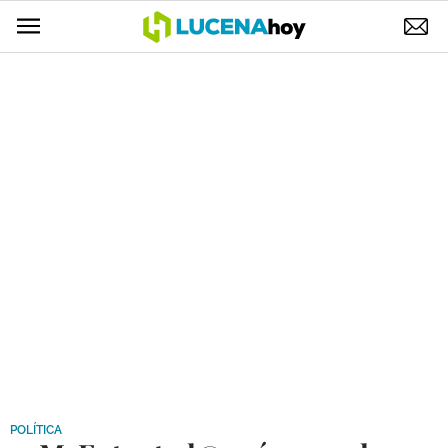
POLÍTICA
AYUNTAMIENTO
ELECCIONES
SUCESOS
ECONOMÍA
DESARROLLO LOCAL
LUCENA EMPRESAS
OCIO
COFRADÍAS
POLÍTICA