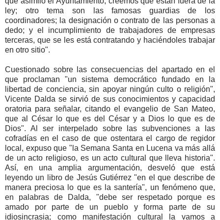
que asimiló el Ayuntamiento, creemos que están fuera de la
ley; otro tema son las famosas guardias de los
coordinadores; la designación o contrato de las personas a
dedo; y el incumplimiento de trabajadores de empresas
terceras, que se les está contratando y haciéndoles trabajar
en otro sitio".
Cuestionado sobre las consecuencias del apartado en el
que proclaman "un sistema democrático fundado en la
libertad de conciencia, sin apoyar ningún culto o religión",
Vicente Dalda se sirvió de sus conocimientos y capacidad
oratoria para señalar, citando el evangelio de San Mateo,
que al César lo que es del César y a Dios lo que es de
Dios". Al ser interpelado sobre las subvenciones a las
cofradías en el caso de que ostentara el cargo de regidor
local, expuso que "la Semana Santa en Lucena va más allá
de un acto religioso, es un acto cultural que lleva historia".
Así, en una amplia argumentación, desveló que está
leyendo un libro de Jesús Gutiérrez "en el que describe de
manera preciosa lo que es la santería", un fenómeno que,
en palabras de Dalda, "debe ser respetado porque es
amado por parte de un pueblo y forma parte de su
idiosincrasia; como manifestación cultural la vamos a