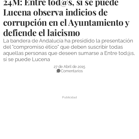
24M: Entre tod@s, sí se puede
DEPORTES
Lucena observa indicios de
corrupción en el Ayuntamiento y
COMPETICIONES
defiende el laicismo
DEPORTE BASE
La bandera de Andalucía ha presidido la presentación
OPINIÓN
del "compromiso ético" que deben suscribir todas
aquellas personas que deseen sumarse a Entre tod@s,
VENTANA CIUDADANA
sí se puede Lucena
27 de Abril de 2015
CÓRDOBA
Comentarios
PROVINCIA
SUBBÉTICA HOY
SALUD
OBRAS
NECROLÓGICAS