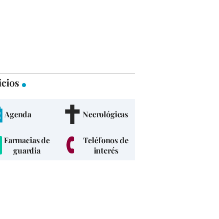
icios
Agenda
Necrológicas
Farmacias de
Teléfonos de
guardia
interés