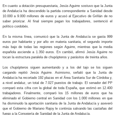
En cuanto a dotación presupuestaria, Jesús Aguirre sostuvo que la Junta
de Andalucía ha descendido la partida correspondiente a Sanidad desde
10.000 a 9.000 millones de euros y acusó al Ejecutivo de Griñán de no
saber priorizar. Al final siempre pagan los trabajadores, sentenció el
político cordobés.
En la misma línea, comunicó que la Junta de Andalucía se gasta 999
euros por habitante y por año en materia sanitaria, el segundo importe
más bajo de todas las regiones según Aguirre, mientras que la media
española asciende a 1.350 euros. En cambió, afirmó Jesús Aguirre no
tocan la estructura paralela de chupópteros y parásitos de treinta años.
Los chupópteros siguen aumentando y a los del tajo se los siguen
cargando repitió Jesús Aguirre. Asimismo, señaló que la Junta de
Andalucía ha recortado 192 plazas en el Área Sanitaria Sur de Córdoba y,
a nivel andaluz, un total de 7.027 puestos de trabajo. El senador del PP
comparó esta cifra con la global de toda España, que estimó en 12.400
trabajadores. Finalmente, comparó los 15 millones de euros que ha
eliminado el Gobierno central en Sanidad con los 1.000 millones en que
ha disminuido la aportación sanitaria de la Junta de Andalucía y aseveró
que el Gobierno de Mariano Rajoy le continúa salvando las castañas del
fuego a la Consejería de Sanidad de la Junta de Andalucía.