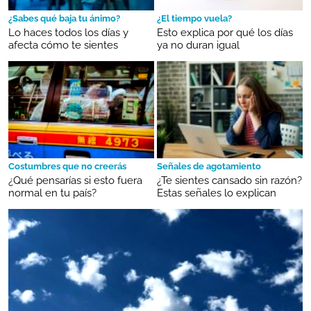
¿Sabes qué baja tu ánimo?
¿El tiempo vuela?
Lo haces todos los días y
Esto explica por qué los días
afecta cómo te sientes
ya no duran igual
Costumbres que no creerás
Señales de agotamiento
¿Qué pensarías si esto fuera
¿Te sientes cansado sin razón?
normal en tu país?
Estas señales lo explican