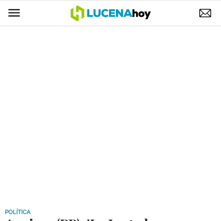
POLÍTICA
AYUNTAMIENTO
ELECCIONES
SUCESOS
ECONOMÍA
DESARROLLO LOCAL
LUCENA EMPRESAS
OCIO
COFRADÍAS
POLÍTICA