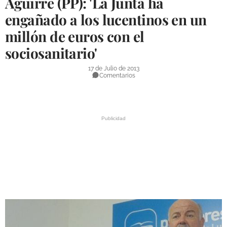
Aguirre (PP): 'La Junta ha
DEPORTES
engañado a los lucentinos en un
millón de euros con el
COMPETICIONES
sociosanitario'
DEPORTE BASE
17 de Julio de 2013
OPINIÓN
Comentarios
VENTANA CIUDADANA
CÓRDOBA
PROVINCIA
SUBBÉTICA HOY
SALUD
OBRAS
NECROLÓGICAS