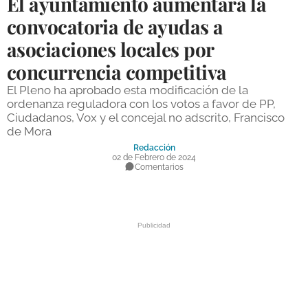
El ayuntamiento aumentará la
DEPORTES
convocatoria de ayudas a
asociaciones locales por
COMPETICIONES
concurrencia competitiva
DEPORTE BASE
El Pleno ha aprobado esta modificación de la
OPINIÓN
ordenanza reguladora con los votos a favor de PP,
Ciudadanos, Vox y el concejal no adscrito, Francisco
VENTANA CIUDADANA
de Mora
Redacción
CÓRDOBA
02 de Febrero de 2024
Comentarios
PROVINCIA
SUBBÉTICA HOY
SALUD
OBRAS
NECROLÓGICAS