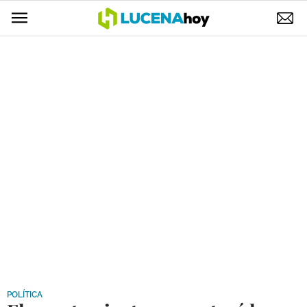
POLÍTICA
AYUNTAMIENTO
ELECCIONES
SUCESOS
ECONOMÍA
DESARROLLO LOCAL
LUCENA EMPRESAS
OCIO
COFRADÍAS
POLÍTICA